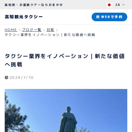
高知旅・お遍路ツアーならおまかせ
JA
高知観光タクシー
高知観光タクシー
WEBで予約
HOME
ブログ一覧
日常
タクシー業界をイノベーション｜新たな価値へ挑戦
ABOUT
観光タクシーについて
タクシー業界をイノベーション｜新たな価値
PLAN
へ挑戦
観光プラン
2024/1/10
HOW TO
ご予約のながれ
BLOG
ブログ
よくある質問