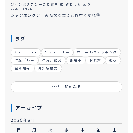
ジャンボタクシーのご案内
に
さわっち
より
2023年5月7日
ジャンボタクシーみんなで乗るとお得ですね🉐
タグ
Kochi tour
Niyodo Blue
ホエールウォッチング
仁淀ブルー
仁淀川観光
善通寺
水族館
秘仏
金剛福寺
高知結婚式
タグ一覧をみる
アーカイブ
2026年8月
日
月
火
水
木
金
土