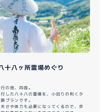
八十八ヶ所霊場めぐり
修行の地、四国。
修行した八十八の霊場を、小回りの利くタ
遍路プランです。
丈夫さや体力も必要になってくるので、歩