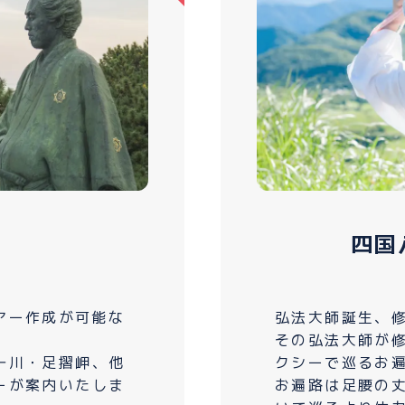
四国
アー作成が可能な
弘法大師誕生、
その弘法大師が
十川・足摺岬、他
クシーで巡るお
ーが案内いたしま
お遍路は足腰の