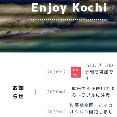
Enjoy Kochi
当日、前日の
NE
予約も可能で
2026年2月22日
W!
す！
お知
屋号の不正使用によ
2026年2月21日
るトラブルに注意
らせ
牧野植物園・バイカ
オウレン開花しまし
2025年12月8日