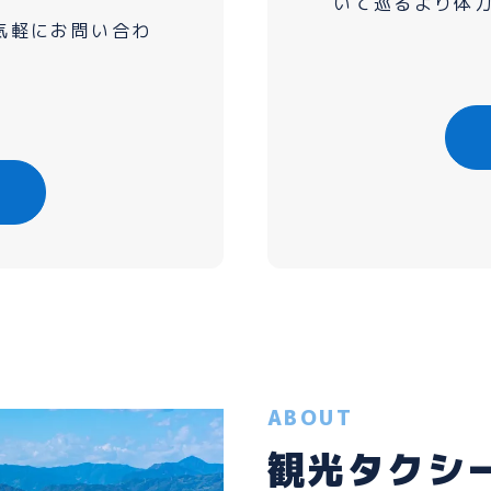
いて巡るより体
気軽にお問い合わ
ABOUT
観光タク
PLAN
観光プラ
ABOUT
観光タクシ
HOW TO