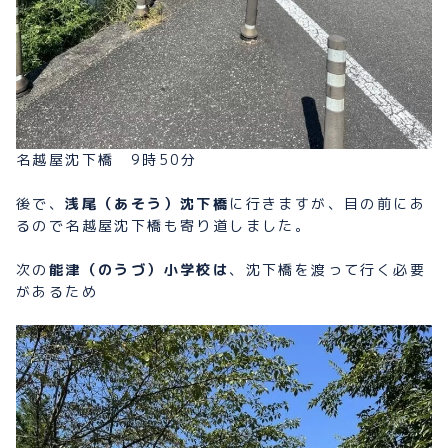
名越屋沈下橋 9時50分
後で、
浅尾（あそう）沈下橋
に行きますが、目の前にあ
るので名越屋沈下橋も寄り道しました。
次の
能津（のうづ）小学校は
、沈下橋を渡って行く必要
があるため