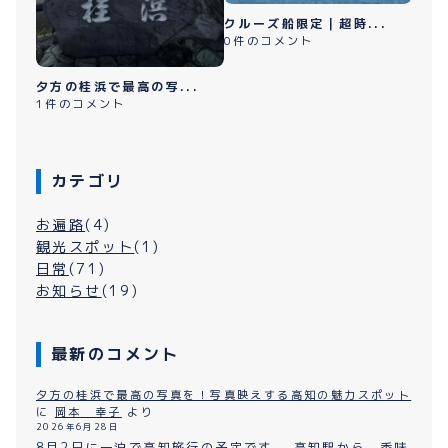
クルーズ船限定｜超時...
0件のコメント
夕方の桂浜で最高の写...
1件のコメント
カテゴリ
お遍路
(4)
観光スポット
(1)
日常
(71)
お知らせ
(19)
最新のコメント
夕方の桂浜で最高の写真を！写真映えする高知の魅力スポット
に
岡本 幸子
より
2026年6月28日
8月2日に一泊で高知旅行の予定です。 高知駅から、香味