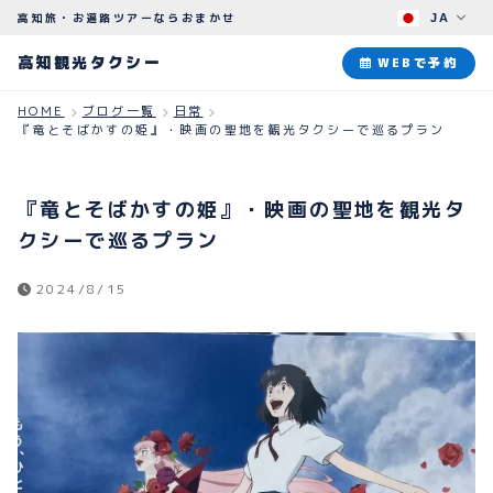
高知旅・お遍路ツアーならおまかせ
JA
高知観光タクシー
高知観光タクシー
WEBで予約
HOME
ブログ一覧
日常
『竜とそばかすの姫』・映画の聖地を観光タクシーで巡るプラン
ABOUT
観光タクシーについて
『竜とそばかすの姫』・映画の聖地を観光タ
PLAN
クシーで巡るプラン
観光プラン
2024/8/15
HOW TO
ご予約のながれ
BLOG
ブログ
よくある質問