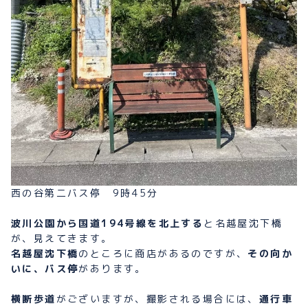
西の谷第二バス停 9時45分
波川公園から国道194号線を北上する
と名越屋沈下橋
が、見えてきます。
名越屋沈下橋
のところに商店があるのですが、
その向か
いに、バス停
があります。
横断歩道
がございますが、撮影される場合には、
通行車