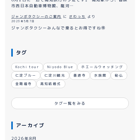
市西日本自動車博物館、龍河…
ジャンボタクシーのご案内
に
さわっち
より
2023年5月7日
ジャンボタクシーみんなで乗るとお得ですね🉐
タグ
Kochi tour
Niyodo Blue
ホエールウォッチング
仁淀ブルー
仁淀川観光
善通寺
水族館
秘仏
金剛福寺
高知結婚式
タグ一覧をみる
アーカイブ
2026年8月