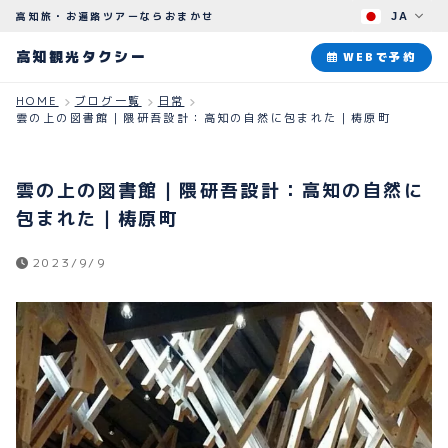
高知旅・お遍路ツアーならおまかせ
JA
高知観光タクシー
高知観光タクシー
WEBで予約
HOME
ブログ一覧
日常
雲の上の図書館｜隈研吾設計：高知の自然に包まれた｜梼原町
ABOUT
観光タクシーについて
雲の上の図書館｜隈研吾設計：高知の自然に
PLAN
包まれた｜梼原町
観光プラン
2023/9/9
HOW TO
ご予約のながれ
BLOG
ブログ
よくある質問