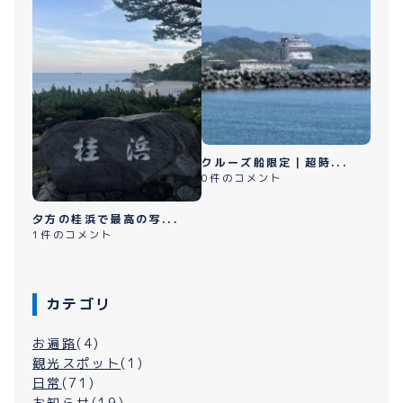
クルーズ船限定｜超時...
0件のコメント
夕方の桂浜で最高の写...
1件のコメント
カテゴリ
お遍路
(4)
観光スポット
(1)
日常
(71)
お知らせ
(19)