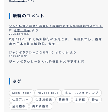
最新のコメント
夕方の桂浜で最高の写真を！写真映えする高知の魅力スポット
に
岡本 幸子
より
2026年6月28日
8月2日に一泊で高知旅行の予定です。 高知駅から、香味
市西日本自動車博物館、龍河…
ジャンボタクシーのご案内
に
さわっち
より
2023年5月7日
ジャンボタクシーみんなで乗るとお得ですね🉐
タグ
Kochi tour
Niyodo Blue
ホエールウォッチング
仁淀ブルー
仁淀川観光
善通寺
水族館
秘仏
金剛福寺
高知結婚式