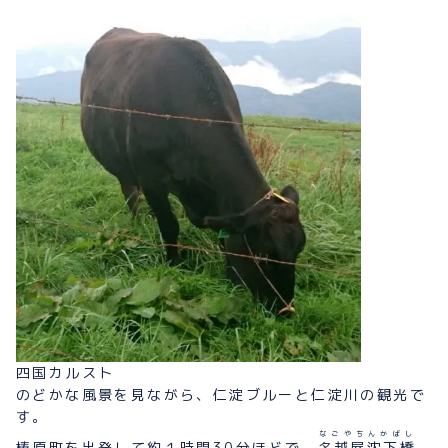
四国カルスト
のどかな風景を見ながら、仁淀ブルーと仁淀川の観光で
す。
なごやちんかばし
梼原町を出発して約１時間30分ほどで、
名越屋沈下橋