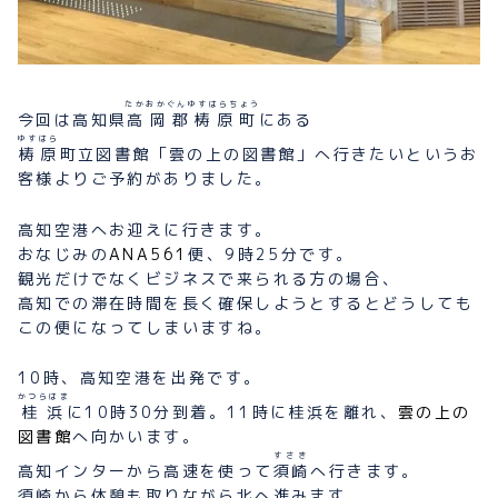
たかおかぐんゆすはらちょう
今回は高知県
高岡郡梼原町
にある
ゆすはら
梼原
町立図書館「雲の上の図書館」へ行きたいというお
客様よりご予約がありました。
高知空港へお迎えに行きます。
おなじみの
ANA561
便、9時25分です。
観光だけでなくビジネスで来られる方の場合、
高知での滞在時間を長く確保しようとするとどうしても
この便になってしまいますね。
10時、高知空港を出発です。
かつらはま
桂浜
に10時30分到着。11時に桂浜を離れ、
雲の上の
図書館
へ向かいます。
すさき
高知インターから高速を使って
須崎
へ行きます。
須崎から休憩も取りながら北へ進みます。