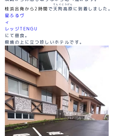
てんぐこうげん
桂浜出発から2時間
で
天狗高原
に到着しました。
星ふるヴ
ィ
レッジTENGU
にて昼食。
県境の上に立つ珍しいホテルです。