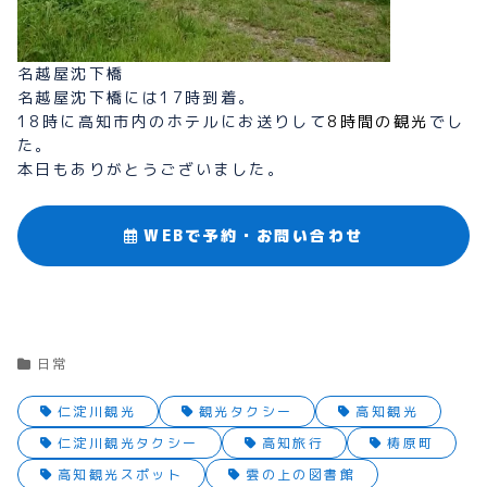
名越屋沈下橋
名越屋沈下橋には17時到着。
18時に高知市内のホテルにお送りして
8時間の観光
でし
た。
本日もありがとうございました。
WEBで予約・お問い合わせ
日常
仁淀川観光
観光タクシー
高知観光
仁淀川観光タクシー
高知旅行
梼原町
高知観光スポット
雲の上の図書館