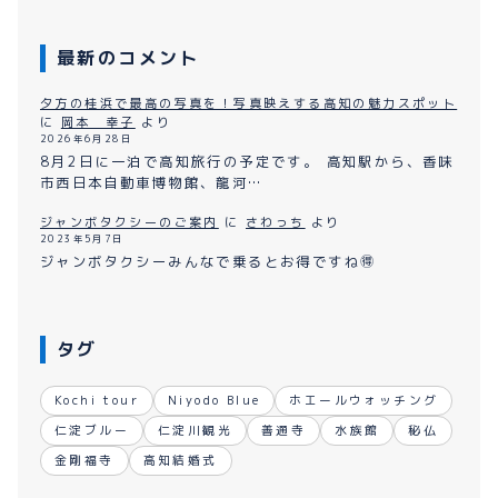
最新のコメント
夕方の桂浜で最高の写真を！写真映えする高知の魅力スポット
に
岡本 幸子
より
2026年6月28日
8月2日に一泊で高知旅行の予定です。 高知駅から、香味
市西日本自動車博物館、龍河…
ジャンボタクシーのご案内
に
さわっち
より
2023年5月7日
ジャンボタクシーみんなで乗るとお得ですね🉐
タグ
Kochi tour
Niyodo Blue
ホエールウォッチング
仁淀ブルー
仁淀川観光
善通寺
水族館
秘仏
金剛福寺
高知結婚式