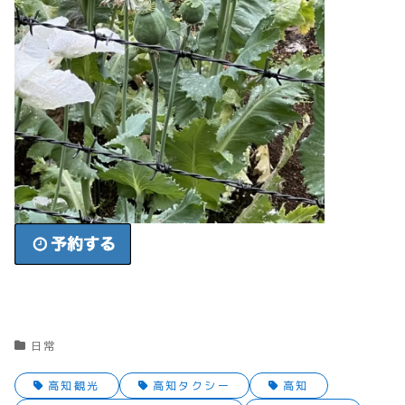
日常
高知観光
高知タクシー
高知