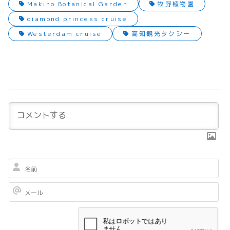
Makino Botanical Garden
牧野植物園
diamond princess cruise
Westerdam cruise
高知観光タクシー
名
前
メ
ー
ル