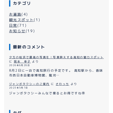
カテゴリ
お遍路
(4)
観光スポット
(1)
日常
(71)
お知らせ
(19)
最新のコメント
夕方の桂浜で最高の写真を！写真映えする高知の魅力スポット
に
岡本 幸子
より
2026年6月28日
8月2日に一泊で高知旅行の予定です。 高知駅から、香味
市西日本自動車博物館、龍河…
ジャンボタクシーのご案内
に
さわっち
より
2023年5月7日
ジャンボタクシーみんなで乗るとお得ですね🉐
タグ