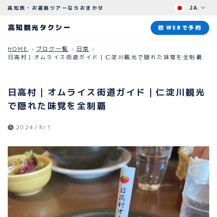
高知旅・お遍路ツアーならおまかせ
JA
高知観光タクシー
高知観光タクシー
WEBで予約
HOME
ブログ一覧
日常
日高村｜オムライス街道ガイド｜仁淀川観光で隠れた味覚を全制覇
ABOUT
観光タクシーについて
日高村｜オムライス街道ガイド｜仁淀川観光
PLAN
で隠れた味覚を全制覇
観光プラン
2024/3/1
HOW TO
ご予約のながれ
BLOG
ブログ
よくある質問