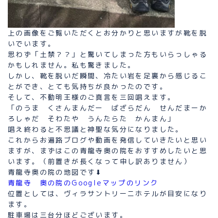
上の画像をご覧いただくとお分かりと思いますが靴を脱
いでいます。
思わず「土禁？？」と驚いてしまった方もいらっしゃる
かもしれません。私も驚きました。
しかし、靴を脱いだ瞬間、冷たい岩を足裏から感じるこ
とができ、とても気持ちが良かったのです。
そして、不動明王様のご真言を三回唱えます。
「のうま くさんまんだー ばざらだん せんだまーか
ろしゃだ そわたや うんたらた かんまん」
唱え終わると不思議と神聖な気分になりました。
これからお遍路ブログや動画を発信していきたいと思い
ますが、まずはこの青龍寺奥の院をおすすめしたいと思
います。（前置きが長くなって申し訳ありません）
青龍寺奥の院の地図です⬇︎
青龍寺 奥の院のGoogleマップのリンク
位置としては、ヴィラサントリーニホテルが目安になり
ます。
駐車場は三台分ほどございます。