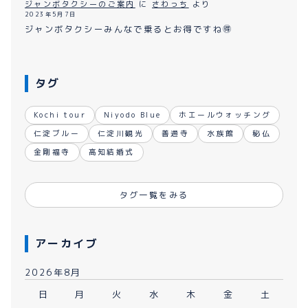
ジャンボタクシーのご案内
に
さわっち
より
2023年5月7日
ジャンボタクシーみんなで乗るとお得ですね🉐
タグ
Kochi tour
Niyodo Blue
ホエールウォッチング
仁淀ブルー
仁淀川観光
善通寺
水族館
秘仏
金剛福寺
高知結婚式
タグ一覧をみる
アーカイブ
2026年8月
日
月
火
水
木
金
土