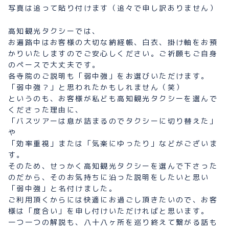
写真は追って貼り付けます（追々で申し訳ありません）
高知観光タクシーでは、
お遍路中はお客様の大切な納経帳、白衣、掛け軸をお預
かりいたしますのでご安心しください。ご祈願もご自身
のペースで大丈夫です。
各寺院のご説明も「弱中強」をお選びいただけます。
「弱中強？」と思われたかもしれません（笑）
というのも、お客様が私ども高知観光タクシーを選んで
くださった理由に、
「バスツアーは息が詰まるのでタクシーに切り替えた」
や
「効率重視」または「気楽にゆったり」などがございま
す。
そのため、せっかく高知観光タクシーを選んで下さった
のだから、そのお気持ちに沿った説明をしたいと思い
「弱中強」と名付けました。
ご利用頂くからには快適にお過ごし頂きたいので、お客
様は「度合い」を申し付けいただければと思います。
一つ一つの解説も、八十八ヶ所を巡り終えて繋がる話も