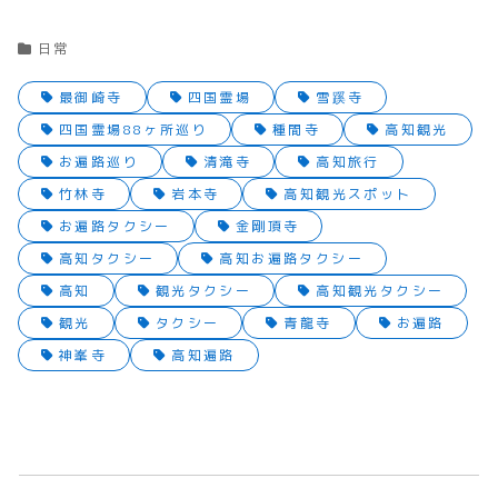
日常
最御崎寺
四国霊場
雪蹊寺
四国霊場88ヶ所巡り
種間寺
高知観光
お遍路巡り
清滝寺
高知旅行
竹林寺
岩本寺
高知観光スポット
お遍路タクシー
金剛頂寺
高知タクシー
高知お遍路タクシー
高知
観光タクシー
高知観光タクシー
観光
タクシー
青龍寺
お遍路
神峯寺
高知遍路