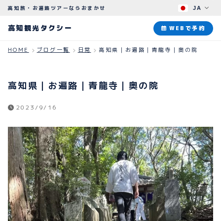
高知旅・お遍路ツアーならおまかせ
JA
高知観光タクシー
高知観光タクシー
WEBで予約
HOME
ブログ一覧
日常
高知県｜お遍路｜青龍寺｜奥の院
ABOUT
観光タクシーについて
高知県｜お遍路｜青龍寺｜奥の院
PLAN
2023/9/16
観光プラン
HOW TO
ご予約のながれ
BLOG
ブログ
よくある質問