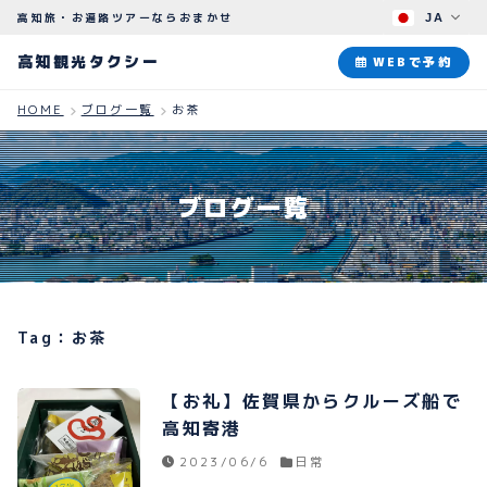
高知旅・お遍路ツアーならおまかせ
JA
高知観光タクシー
高知観光タクシー
WEBで予約
HOME
ブログ一覧
お茶
ABOUT
観光タクシーについて
ブログ一覧
PLAN
観光プラン
HOW TO
ご予約のながれ
Tag：お茶
BLOG
ブログ
【お礼】佐賀県からクルーズ船で
高知寄港
2023/06/6
日常
よくある質問