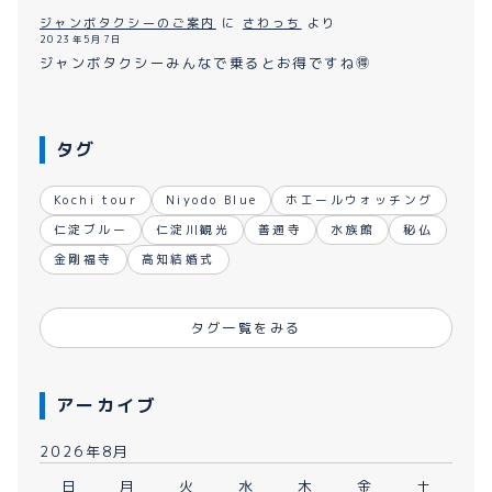
ジャンボタクシーのご案内
に
さわっち
より
2023年5月7日
ジャンボタクシーみんなで乗るとお得ですね🉐
タグ
Kochi tour
Niyodo Blue
ホエールウォッチング
仁淀ブルー
仁淀川観光
善通寺
水族館
秘仏
金剛福寺
高知結婚式
タグ一覧をみる
アーカイブ
2026年8月
日
月
火
水
木
金
土