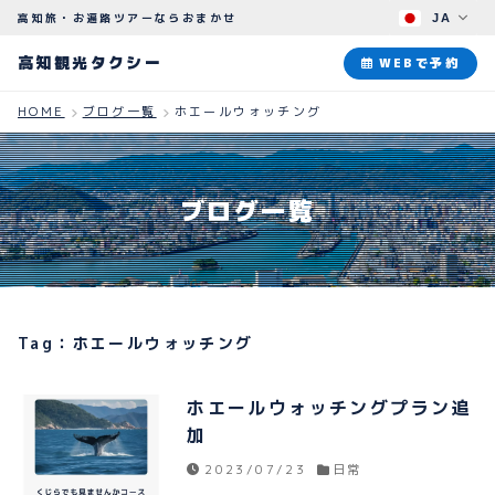
高知旅・お遍路ツアーならおまかせ
JA
高知観光タクシー
高知観光タクシー
WEBで予約
HOME
ブログ一覧
ホエールウォッチング
ABOUT
観光タクシーについて
ブログ一覧
PLAN
観光プラン
HOW TO
ご予約のながれ
Tag：ホエールウォッチング
BLOG
ブログ
ホエールウォッチングプラン追
加
2023/07/23
日常
よくある質問