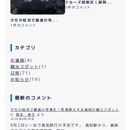
クルーズ船限定｜超時...
0件のコメント
夕方の桂浜で最高の写...
1件のコメント
カテゴリ
お遍路
(4)
観光スポット
(1)
日常
(71)
お知らせ
(19)
最新のコメント
夕方の桂浜で最高の写真を！写真映えする高知の魅力スポット
に
岡本 幸子
より
2026年6月28日
8月2日に一泊で高知旅行の予定です。 高知駅から、香味