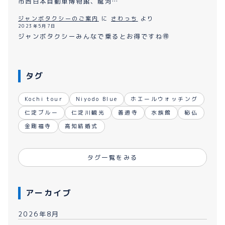
市西日本自動車博物館、龍河…
ジャンボタクシーのご案内
に
さわっち
より
2023年5月7日
ジャンボタクシーみんなで乗るとお得ですね🉐
タグ
Kochi tour
Niyodo Blue
ホエールウォッチング
仁淀ブルー
仁淀川観光
善通寺
水族館
秘仏
金剛福寺
高知結婚式
タグ一覧をみる
アーカイブ
2026年8月