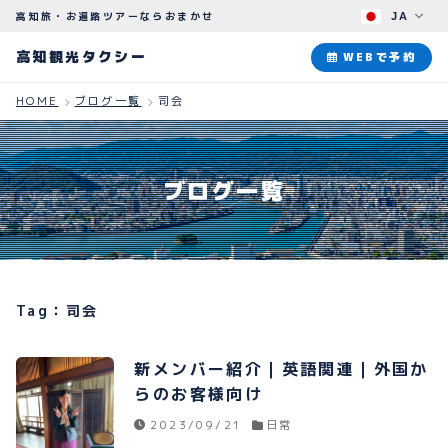
高知旅・お遍路ツアーならおまかせ
JA
高知観光タクシー
高知観光タクシー
WEBで予約
HOME
ブログ一覧
司会
ABOUT
観光タクシーについて
ブログ一覧
PLAN
観光プラン
HOW TO
ご予約のながれ
Tag：司会
BLOG
ブログ
新メンバー紹介｜英語関連｜外国か
らのお客様向け
2023/09/21
日常
よくある質問