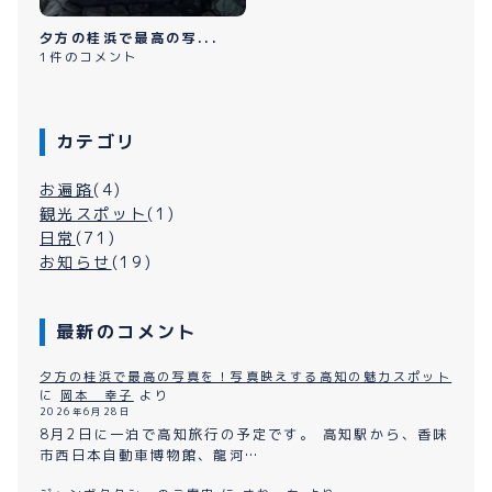
夕方の桂浜で最高の写...
1件のコメント
カテゴリ
お遍路
(4)
観光スポット
(1)
日常
(71)
お知らせ
(19)
最新のコメント
夕方の桂浜で最高の写真を！写真映えする高知の魅力スポット
に
岡本 幸子
より
2026年6月28日
8月2日に一泊で高知旅行の予定です。 高知駅から、香味
市西日本自動車博物館、龍河…