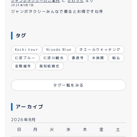
ジャンボタクシーのご案内
に
さわっち
より
2023年5月7日
ジャンボタクシーみんなで乗るとお得ですね🉐
タグ
Kochi tour
Niyodo Blue
ホエールウォッチング
仁淀ブルー
仁淀川観光
善通寺
水族館
秘仏
金剛福寺
高知結婚式
タグ一覧をみる
アーカイブ
2026年8月
日
月
火
水
木
金
土