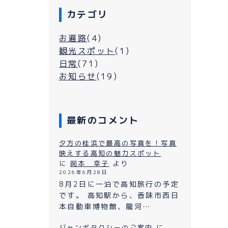
カテゴリ
お遍路
(4)
観光スポット
(1)
日常
(71)
お知らせ
(19)
最新のコメント
シーについて
夕方の桂浜で最高の写真を！写真
映えする高知の魅力スポット
に
岡本 幸子
より
2026年6月28日
よくある質問
ン
8月2日に一泊で高知旅行の予定
です。 高知駅から、香味市西日
プライバシーポリシー
本自動車博物館、龍河…
お問い合わせ
ジャンボタクシーのご案内
に