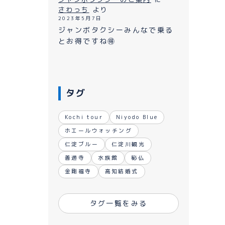
ながれ
さわっち
より
2023年5月7日
ジャンボタクシーみんなで乗る
とお得ですね🉐
タグ
Kochi tour
Niyodo Blue
ホエールウォッチング
仁淀ブルー
仁淀川観光
善通寺
水族館
秘仏
金剛福寺
高知結婚式
タグ一覧をみる