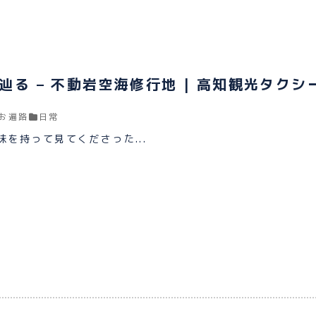
辿る – 不動岩空海修行地 | 高知観光タクシ
お遍路
日常
を持って見てくださった...