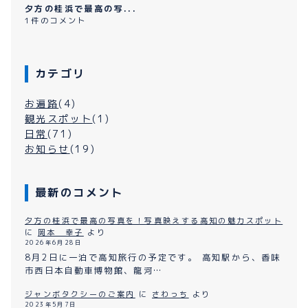
夕方の桂浜で最高の写...
1件のコメント
カテゴリ
お遍路
(4)
観光スポット
(1)
日常
(71)
お知らせ
(19)
最新のコメント
夕方の桂浜で最高の写真を！写真映えする高知の魅力スポット
に
岡本 幸子
より
2026年6月28日
8月2日に一泊で高知旅行の予定です。 高知駅から、香味
市西日本自動車博物館、龍河…
ジャンボタクシーのご案内
に
さわっち
より
2023年5月7日