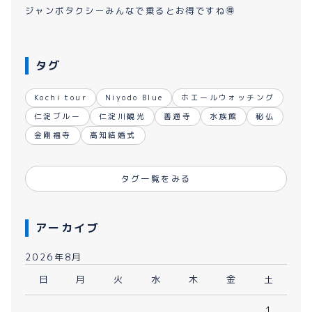
ジャンボタクシーみんなで乗るとお得ですね🉐
タグ
Kochi tour
Niyodo Blue
ホエールウォッチング
仁淀ブルー
仁淀川観光
善通寺
水族館
秘仏
金剛福寺
高知結婚式
タグ一覧をみる
アーカイブ
2026年8月
日
月
火
水
木
金
土
1