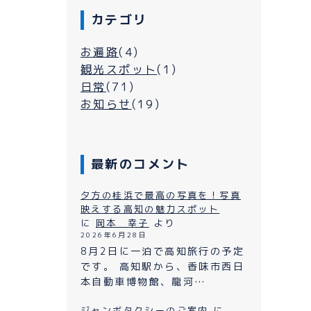
カテゴリ
お遍路
(4)
観光スポット
(1)
日常
(71)
お知らせ
(19)
最新のコメント
シーについて
夕方の桂浜で最高の写真を！写真
映えする高知の魅力スポット
に
岡本 幸子
より
2026年6月28日
よくある質問
ン
8月2日に一泊で高知旅行の予定
です。 高知駅から、香味市西日
プライバシーポリシー
本自動車博物館、龍河…
お問い合わせ
ジャンボタクシーのご案内
に