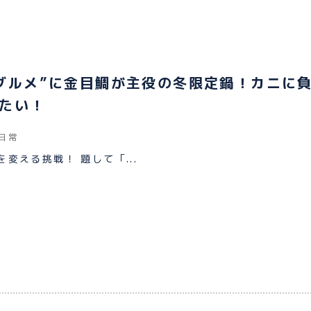
グルメ”に金目鯛が主役の冬限定鍋！カニに
たい！
日常
変える挑戦！ 題して「...