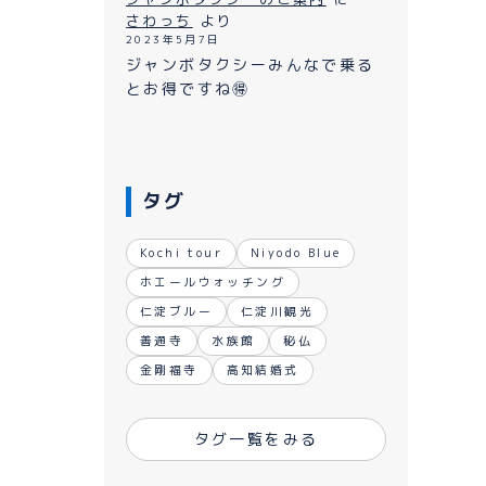
ながれ
さわっち
より
2023年5月7日
ジャンボタクシーみんなで乗る
とお得ですね🉐
タグ
Kochi tour
Niyodo Blue
ホエールウォッチング
仁淀ブルー
仁淀川観光
善通寺
水族館
秘仏
金剛福寺
高知結婚式
タグ一覧をみる