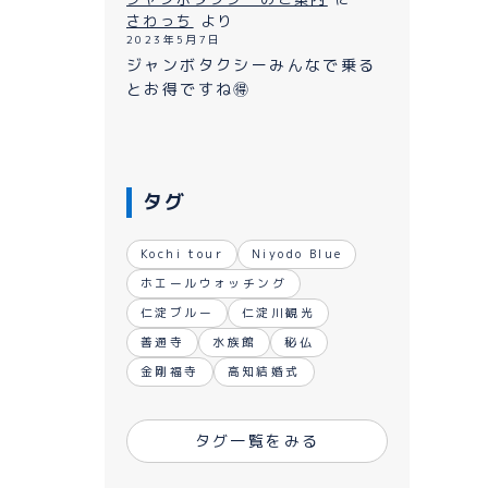
ながれ
さわっち
より
2023年5月7日
ジャンボタクシーみんなで乗る
とお得ですね🉐
タグ
Kochi tour
Niyodo Blue
ホエールウォッチング
仁淀ブルー
仁淀川観光
善通寺
水族館
秘仏
金剛福寺
高知結婚式
タグ一覧をみる