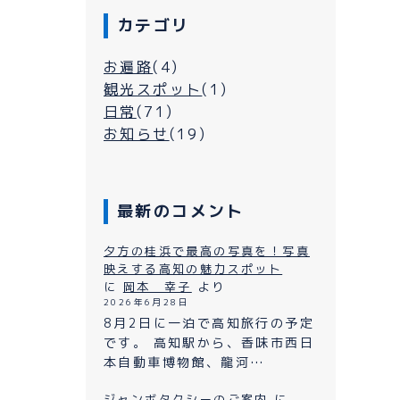
カテゴリ
お遍路
(4)
観光スポット
(1)
日常
(71)
お知らせ
(19)
最新のコメント
シーについて
夕方の桂浜で最高の写真を！写真
映えする高知の魅力スポット
に
岡本 幸子
より
2026年6月28日
よくある質問
ン
8月2日に一泊で高知旅行の予定
です。 高知駅から、香味市西日
プライバシーポリシー
本自動車博物館、龍河…
お問い合わせ
ジャンボタクシーのご案内
に