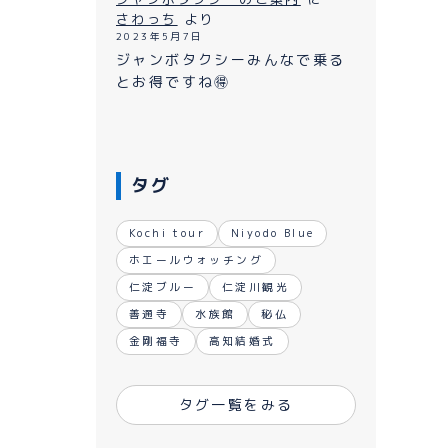
ながれ
さわっち
より
2023年5月7日
ジャンボタクシーみんなで乗る
とお得ですね🉐
タグ
Kochi tour
Niyodo Blue
ホエールウォッチング
仁淀ブルー
仁淀川観光
善通寺
水族館
秘仏
金剛福寺
高知結婚式
タグ一覧をみる