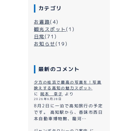
カテゴリ
お遍路
(4)
観光スポット
(1)
日常
(71)
お知らせ
(19)
最新のコメント
シーについて
夕方の桂浜で最高の写真を！写真
映えする高知の魅力スポット
に
岡本 幸子
より
2026年6月28日
よくある質問
ン
8月2日に一泊で高知旅行の予定
です。 高知駅から、香味市西日
プライバシーポリシー
本自動車博物館、龍河…
お問い合わせ
ジャンボタクシーのご案内
に