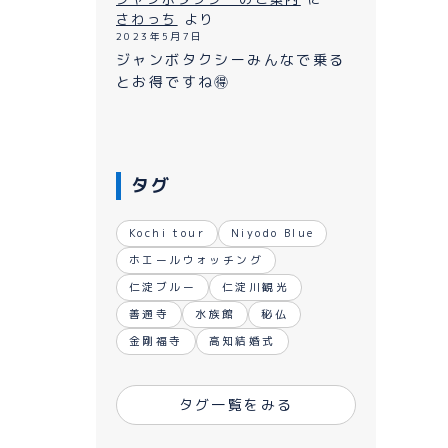
ながれ
さわっち
より
2023年5月7日
ジャンボタクシーみんなで乗る
とお得ですね🉐
タグ
Kochi tour
Niyodo Blue
ホエールウォッチング
仁淀ブルー
仁淀川観光
善通寺
水族館
秘仏
金剛福寺
高知結婚式
タグ一覧をみる