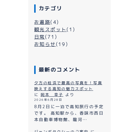
カテゴリ
お遍路
(4)
観光スポット
(1)
日常
(71)
お知らせ
(19)
最新のコメント
シーについて
夕方の桂浜で最高の写真を！写真
映えする高知の魅力スポット
に
岡本 幸子
より
2026年6月28日
よくある質問
ン
8月2日に一泊で高知旅行の予定
です。 高知駅から、香味市西日
プライバシーポリシー
本自動車博物館、龍河…
お問い合わせ
ジャンボタクシーのご案内
に