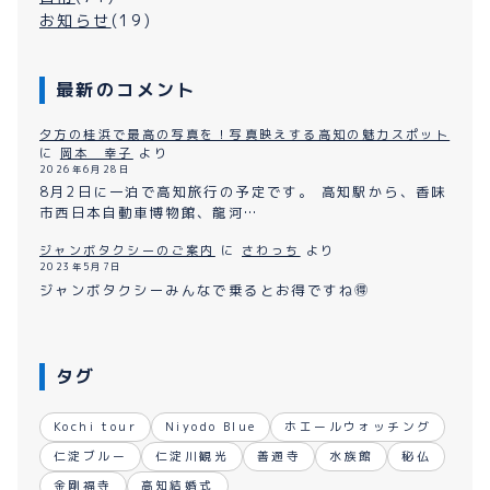
お知らせ
(19)
最新のコメント
夕方の桂浜で最高の写真を！写真映えする高知の魅力スポット
に
岡本 幸子
より
2026年6月28日
8月2日に一泊で高知旅行の予定です。 高知駅から、香味
市西日本自動車博物館、龍河…
ジャンボタクシーのご案内
に
さわっち
より
2023年5月7日
ジャンボタクシーみんなで乗るとお得ですね🉐
タグ
Kochi tour
Niyodo Blue
ホエールウォッチング
仁淀ブルー
仁淀川観光
善通寺
水族館
秘仏
金剛福寺
高知結婚式