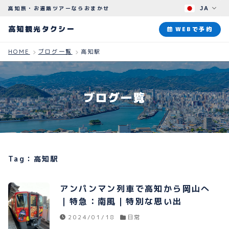
高知旅・お遍路ツアーならおまかせ
JA
高知観光タクシー
高知観光タクシー
WEBで予約
HOME
ブログ一覧
高知駅
ABOUT
観光タクシーについて
ブログ一覧
PLAN
観光プラン
HOW TO
ご予約のながれ
Tag：高知駅
BLOG
ブログ
アンパンマン列車で高知から岡山へ
｜特急：南風｜特別な思い出
2024/01/18
日常
よくある質問