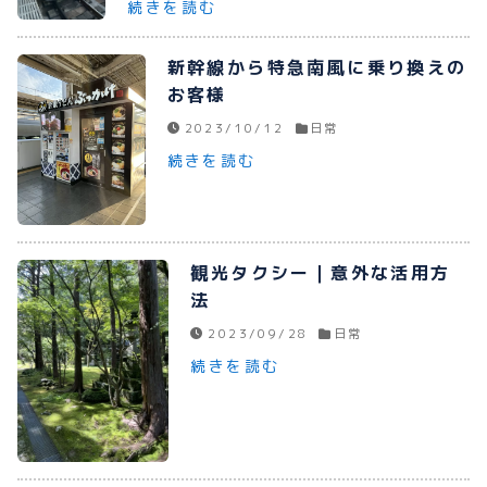
続きを読む
プライバシーポリシー
新幹線から特急南風に乗り換えの
お問い合わせ
お客様
2023/10/12
日常
続きを読む
080-1481-9900
観光タクシー｜意外な活用方
メールで予約
法
2023/09/28
日常
WEBで予約
続きを読む