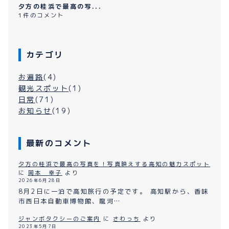
夕方の桂浜で最高の写...
1件のコメント
カテゴリ
お遍路
(4)
観光スポット
(1)
日常
(71)
お知らせ
(19)
最新のコメント
夕方の桂浜で最高の写真を！写真映えする高知の魅力スポット
に
岡本 幸子
より
2026年6月28日
8月2日に一泊で高知旅行の予定です。 高知駅から、香味
市西日本自動車博物館、龍河…
ジャンボタクシーのご案内
に
さわっち
より
2023年5月7日