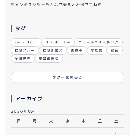
ジャンボタクシーみんなで乗るとお得ですね🉐
タグ
Kochi tour
Niyodo Blue
ホエールウォッチング
仁淀ブルー
仁淀川観光
善通寺
水族館
秘仏
金剛福寺
高知結婚式
タグ一覧をみる
アーカイブ
2026年8月
日
月
火
水
木
金
土
1