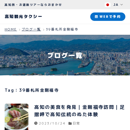
高知旅・お遍路ツアーならおまかせ
JA
高知観光タクシー
高知観光タクシー
WEBで予約
HOME
ブログ一覧
39番札所金剛福寺
ABOUT
観光タクシーについて
ブログ一覧
PLAN
観光プラン
HOW TO
ご予約のながれ
Tag：39番札所金剛福寺
BLOG
ブログ
高知の美食を発見｜金剛福寺訪問｜足
摺岬で高知伝統のぬた体験
2023/10/24
日常
よくある質問