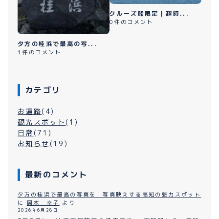
クルーズ船限定｜超時...
0件のコメント
夕方の桂浜で最高の写...
1件のコメント
カテゴリ
お遍路
(4)
観光スポット
(1)
日常
(71)
お知らせ
(19)
最新のコメント
夕方の桂浜で最高の写真を！写真映えする高知の魅力スポット
に
岡本 幸子
より
2026年6月28日