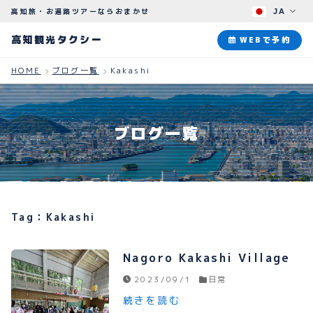
高知旅・お遍路ツアーならおまかせ
JA
高知観光タクシー
高知観光タクシー
WEBで予約
HOME
ブログ一覧
Kakashi
ABOUT
観光タクシーについて
ブログ一覧
PLAN
観光プラン
HOW TO
ご予約のながれ
Tag：Kakashi
BLOG
ブログ
Nagoro Kakashi Village
2023/09/1
日常
続きを読む
よくある質問