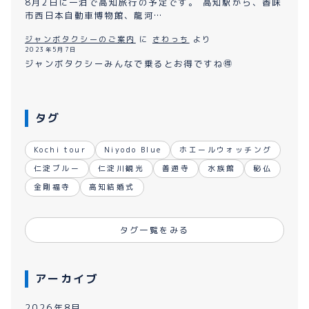
8月2日に一泊で高知旅行の予定です。 高知駅から、香味
市西日本自動車博物館、龍河…
ジャンボタクシーのご案内
に
さわっち
より
2023年5月7日
ジャンボタクシーみんなで乗るとお得ですね🉐
タグ
Kochi tour
Niyodo Blue
ホエールウォッチング
仁淀ブルー
仁淀川観光
善通寺
水族館
秘仏
金剛福寺
高知結婚式
タグ一覧をみる
アーカイブ
2026年8月