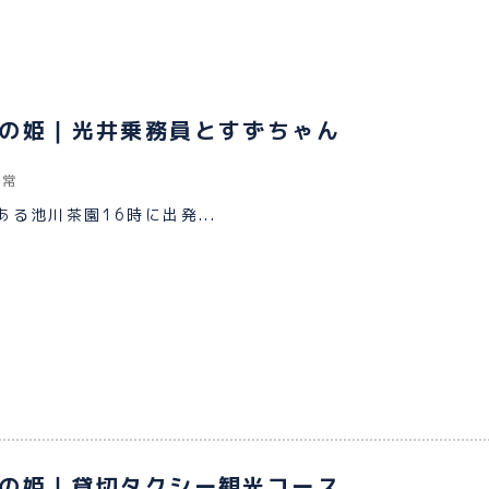
の姫｜光井乗務員とすずちゃん
日常
る池川茶園16時に出発...
の姫｜貸切タクシー観光コース