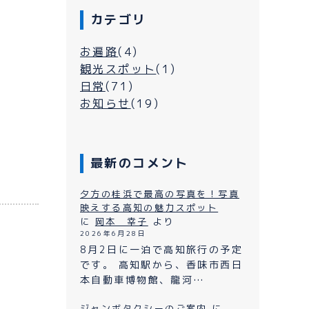
カテゴリ
お遍路
(4)
観光スポット
(1)
日常
(71)
お知らせ
(19)
最新のコメント
シーについて
夕方の桂浜で最高の写真を！写真
映えする高知の魅力スポット
に
岡本 幸子
より
2026年6月28日
よくある質問
ン
8月2日に一泊で高知旅行の予定
です。 高知駅から、香味市西日
プライバシーポリシー
本自動車博物館、龍河…
お問い合わせ
ジャンボタクシーのご案内
に