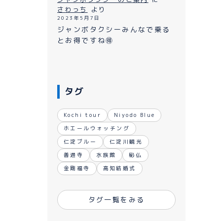
ながれ
さわっち
より
2023年5月7日
ジャンボタクシーみんなで乗る
とお得ですね🉐
タグ
Kochi tour
Niyodo Blue
ホエールウォッチング
仁淀ブルー
仁淀川観光
善通寺
水族館
秘仏
金剛福寺
高知結婚式
タグ一覧をみる