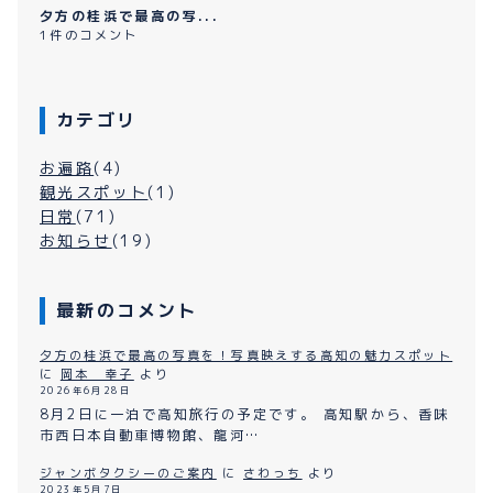
夕方の桂浜で最高の写...
1件のコメント
カテゴリ
お遍路
(4)
観光スポット
(1)
日常
(71)
お知らせ
(19)
最新のコメント
夕方の桂浜で最高の写真を！写真映えする高知の魅力スポット
に
岡本 幸子
より
2026年6月28日
8月2日に一泊で高知旅行の予定です。 高知駅から、香味
市西日本自動車博物館、龍河…
ジャンボタクシーのご案内
に
さわっち
より
2023年5月7日