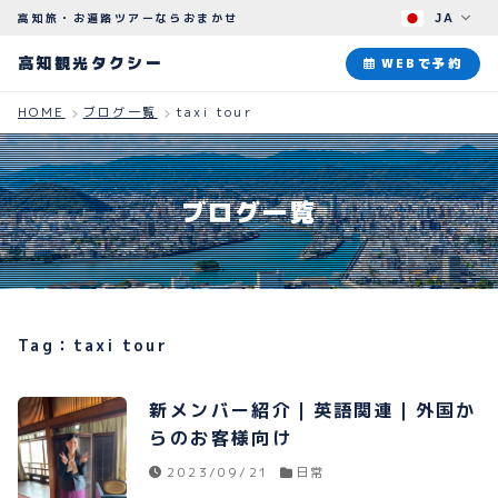
高知旅・お遍路ツアーならおまかせ
JA
高知観光タクシー
高知観光タクシー
WEBで予約
HOME
ブログ一覧
taxi tour
ABOUT
観光タクシーについて
ブログ一覧
PLAN
観光プラン
HOW TO
ご予約のながれ
Tag：taxi tour
BLOG
ブログ
新メンバー紹介｜英語関連｜外国か
らのお客様向け
2023/09/21
日常
よくある質問