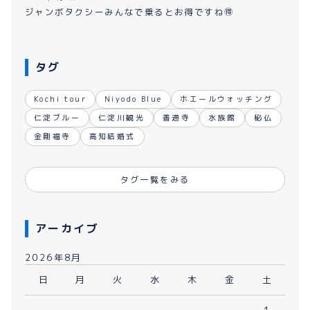
ジャンボタクシーみんなで乗るとお得ですね🉐
タグ
Kochi tour
Niyodo Blue
ホエールウォッチング
仁淀ブルー
仁淀川観光
善通寺
水族館
秘仏
金剛福寺
高知結婚式
タグ一覧をみる
アーカイブ
2026年8月
日
月
火
水
木
金
土
1