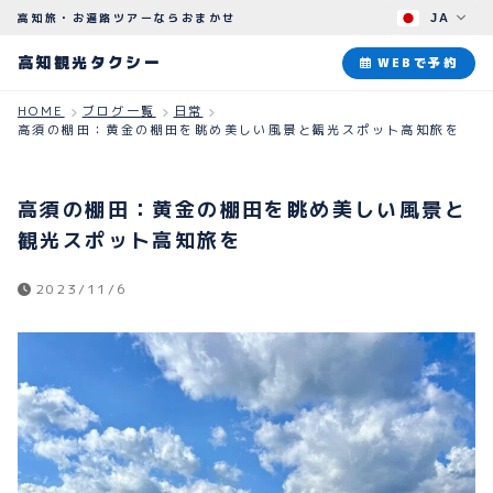
高知旅・お遍路ツアーならおまかせ
JA
高知観光タクシー
高知観光タクシー
WEBで予約
HOME
ブログ一覧
日常
高須の棚田：黄金の棚田を眺め美しい風景と観光スポット高知旅を
ABOUT
観光タクシーについて
高須の棚田：黄金の棚田を眺め美しい風景と
PLAN
観光スポット高知旅を
観光プラン
2023/11/6
HOW TO
ご予約のながれ
BLOG
ブログ
よくある質問