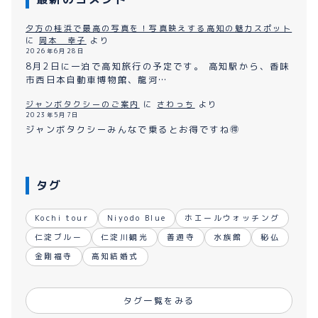
夕方の桂浜で最高の写真を！写真映えする高知の魅力スポット
に
岡本 幸子
より
2026年6月28日
8月2日に一泊で高知旅行の予定です。 高知駅から、香味
市西日本自動車博物館、龍河…
ジャンボタクシーのご案内
に
さわっち
より
2023年5月7日
ジャンボタクシーみんなで乗るとお得ですね🉐
タグ
Kochi tour
Niyodo Blue
ホエールウォッチング
仁淀ブルー
仁淀川観光
善通寺
水族館
秘仏
金剛福寺
高知結婚式
タグ一覧をみる