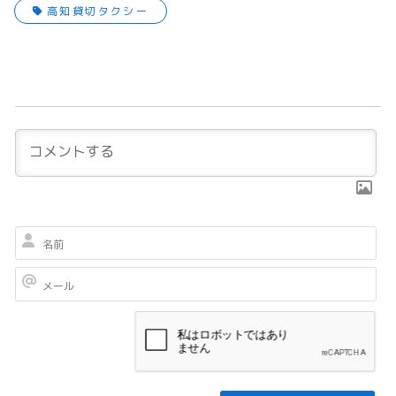
高知貸切タクシー
名
前
メ
ー
ル