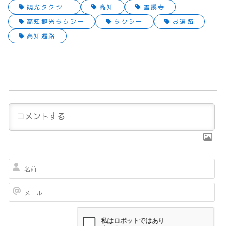
観光タクシー
高知
雪蹊寺
高知観光タクシー
タクシー
お遍路
高知遍路
名
前
メ
ー
ル