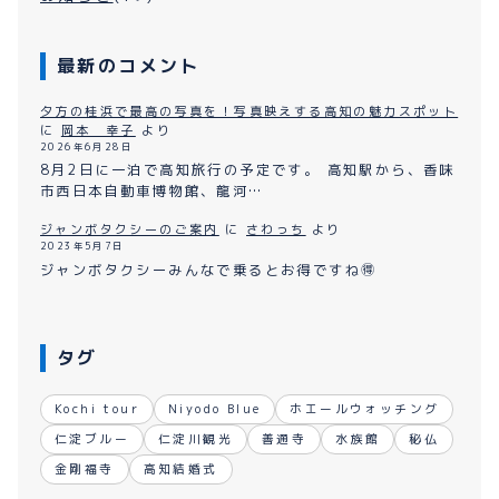
最新のコメント
夕方の桂浜で最高の写真を！写真映えする高知の魅力スポット
に
岡本 幸子
より
2026年6月28日
8月2日に一泊で高知旅行の予定です。 高知駅から、香味
市西日本自動車博物館、龍河…
ジャンボタクシーのご案内
に
さわっち
より
2023年5月7日
ジャンボタクシーみんなで乗るとお得ですね🉐
タグ
Kochi tour
Niyodo Blue
ホエールウォッチング
仁淀ブルー
仁淀川観光
善通寺
水族館
秘仏
金剛福寺
高知結婚式