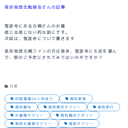
長宗我部氏勉強会さんの記事
雪蹊寺にある元親さんのお墓
信じる信じない的な話にです。
次回は、雪蹊寺について書きます
長宗我部元親ファンの方は是非、雪蹊寺にも足を運ん
で、旅のご予定にされてみてはいかがですか？
日常
四国霊場88ヶ所巡り
高知新港
高知観光
高知貸切タクシー
高知旅行
お遍路タクシー
高知観光スポット
高知お遍路タクシー
高知タクシー