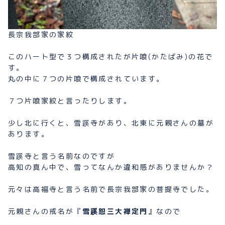
長宗我部家の家紋
このハート型で３つ構成されたが片喰(かたばみ)の花で
す。
丸の中に７つの片喰で構成されています。
７つ片喰家紋と言ったりします。
少し北に行くと、雪蹊寺があり、北東に元親さんの墓が
あります。
雪蹊寺と言う名前なのですが
高知の真ん中で、雪ってなんか違和感がありませんか？
元々は高福寺と言う名前で長宗我部家の菩提寺でした。
元親さんの戒名が『
雪蹊恕三大禅定門
』なので