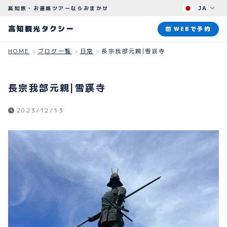
高知旅・お遍路ツアーならおまかせ
JA
高知観光タクシー
高知観光タクシー
WEBで予約
HOME
ブログ一覧
日常
長宗我部元親|雪蹊寺
ABOUT
観光タクシーについて
長宗我部元親|雪蹊寺
PLAN
2023/12/13
観光プラン
HOW TO
ご予約のながれ
BLOG
ブログ
よくある質問