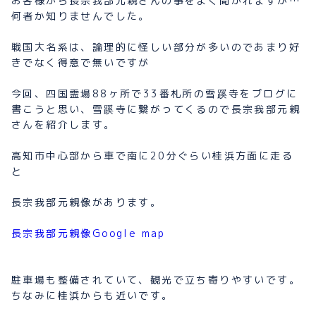
お客様から長宗我部元親さんの事をよく聞かれますが…
何者か知りませんでした。
戦国大名系は、論理的に怪しい部分が多いのであまり好
きでなく得意で無いですが
今回、四国霊場88ヶ所で33番札所の雪蹊寺をブログに
書こうと思い、雪蹊寺に繋がってくるので長宗我部元親
さんを紹介します。
高知市中心部から車で南に20分ぐらい桂浜方面に走る
と
長宗我部元親像があります。
長宗我部元親像Google map
駐車場も整備されていて、観光で立ち寄りやすいです。
ちなみに桂浜からも近いです。