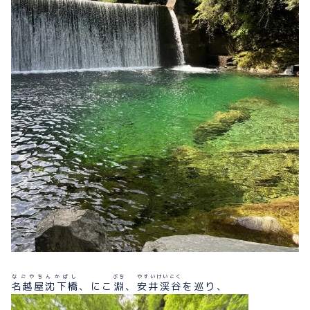
プライバシーポリシー
お問い合わせ
080-1481-9900
メールで予約
WEBで予約
なごやちんかばし
ぶち
やすいけいこく
名越屋沈下橋
、にこ
淵
、
安井渓谷
を巡り、