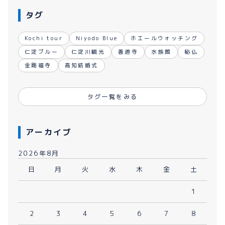
タグ
Kochi tour
Niyodo Blue
ホエールウォッチング
仁淀ブルー
仁淀川観光
善通寺
水族館
秘仏
金剛福寺
高知結婚式
タグ一覧をみる
アーカイブ
2026年8月
日
月
火
水
木
金
土
1
2
3
4
5
6
7
8