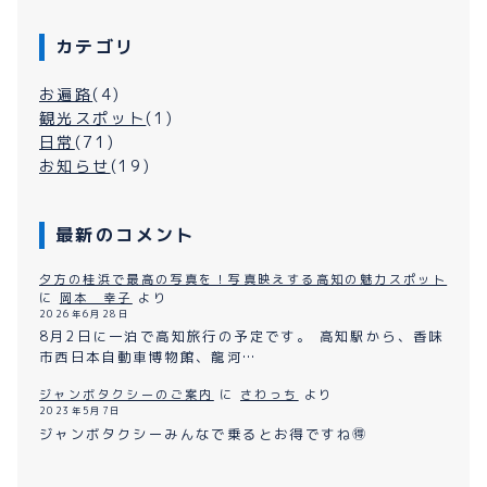
カテゴリ
お遍路
(4)
観光スポット
(1)
日常
(71)
お知らせ
(19)
最新のコメント
夕方の桂浜で最高の写真を！写真映えする高知の魅力スポット
に
岡本 幸子
より
2026年6月28日
8月2日に一泊で高知旅行の予定です。 高知駅から、香味
市西日本自動車博物館、龍河…
ジャンボタクシーのご案内
に
さわっち
より
2023年5月7日
ジャンボタクシーみんなで乗るとお得ですね🉐