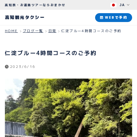
高知旅・お遍路ツアーならおまかせ
JA
高知観光タクシー
高知観光タクシー
WEBで予約
HOME
ブログ一覧
日常
仁淀ブルー4時間コースのご予約
ABOUT
観光タクシーについて
仁淀ブルー4時間コースのご予約
PLAN
2023/6/16
観光プラン
HOW TO
ご予約のながれ
BLOG
ブログ
よくある質問