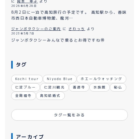
に
岡本 幸子
より
2026年6月28日
8月2日に一泊で高知旅行の予定です。 高知駅から、香味
市西日本自動車博物館、龍河…
ジャンボタクシーのご案内
に
さわっち
より
2023年5月7日
ジャンボタクシーみんなで乗るとお得ですね🉐
タグ
Kochi tour
Niyodo Blue
ホエールウォッチング
仁淀ブルー
仁淀川観光
善通寺
水族館
秘仏
金剛福寺
高知結婚式
タグ一覧をみる
アーカイブ