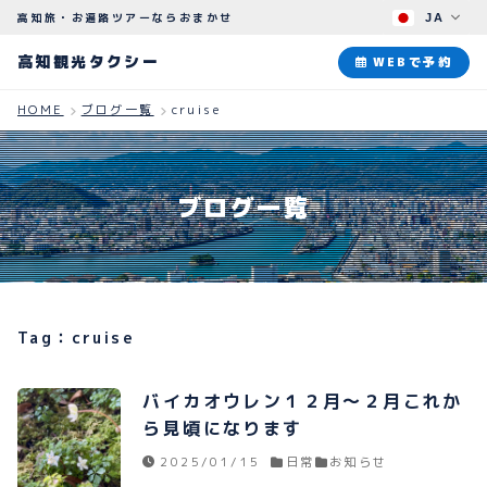
高知旅・お遍路ツアーならおまかせ
JA
高知観光タクシー
高知観光タクシー
WEBで予約
HOME
ブログ一覧
cruise
ABOUT
観光タクシーについて
ブログ一覧
PLAN
観光プラン
HOW TO
ご予約のながれ
Tag：cruise
BLOG
ブログ
バイカオウレン１２月〜２月これか
ら見頃になります
2025/01/15
日常
お知らせ
よくある質問