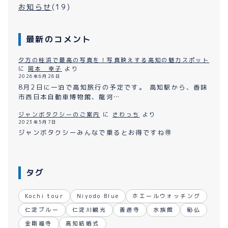
お知らせ
(19)
最新のコメント
夕方の桂浜で最高の写真を！写真映えする高知の魅力スポット
に
岡本 幸子
より
2026年6月28日
8月2日に一泊で高知旅行の予定です。 高知駅から、香味
市西日本自動車博物館、龍河…
ジャンボタクシーのご案内
に
さわっち
より
2023年5月7日
ジャンボタクシーみんなで乗るとお得ですね🉐
タグ
Kochi tour
Niyodo Blue
ホエールウォッチング
仁淀ブルー
仁淀川観光
善通寺
水族館
秘仏
金剛福寺
高知結婚式