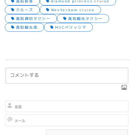
高知新港
diamond princess cruise
クルーズ
Westerdam cruise
高知貸切タクシー
高知観光タクシー
高知観光地
MSCベリッシマ
名
前
メ
ー
ル