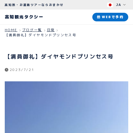
高知旅・お遍路ツアーならおまかせ
JA
高知観光タクシー
高知観光タクシー
WEBで予約
HOME
ブログ一覧
日常
【満員御礼】ダイヤモンドプリンセス号
ABOUT
観光タクシーについて
【満員御礼】ダイヤモンドプリンセス号
PLAN
観光プラン
2023/7/21
HOW TO
ご予約のながれ
BLOG
ブログ
よくある質問