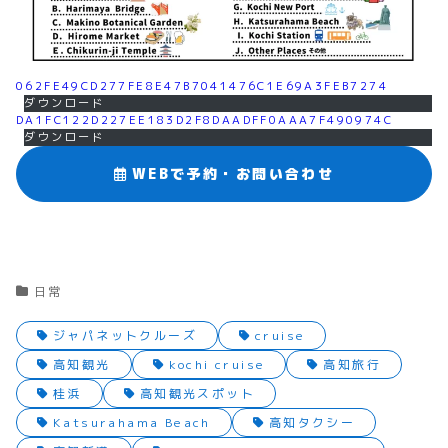
062FE49CD277FE8E47B7041476C1E69A3FEB7274
ダウンロード
DA1FC122D227EE183D2F8DAADFF0AAA7F490974C
ダウンロード
WEBで予約・お問い合わせ
日常
ジャパネットクルーズ
cruise
高知観光
kochi cruise
高知旅行
桂浜
高知観光スポット
Katsurahama Beach
高知タクシー