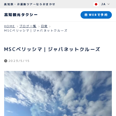
高知旅・お遍路ツアーならおまかせ
JA
高知観光タクシー
高知観光タクシー
WEBで予約
HOME
ブログ一覧
日常
MSCベリッシマ｜ジャパネットクルーズ
ABOUT
観光タクシーについて
MSCベリッシマ｜ジャパネットクルーズ
PLAN
観光プラン
2023/5/15
HOW TO
ご予約のながれ
BLOG
ブログ
よくある質問