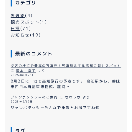
カテゴリ
お遍路
(4)
観光スポット
(1)
日常
(71)
お知らせ
(19)
最新のコメント
夕方の桂浜で最高の写真を！写真映えする高知の魅力スポット
に
岡本 幸子
より
2026年6月28日
8月2日に一泊で高知旅行の予定です。 高知駅から、香味
市西日本自動車博物館、龍河…
ジャンボタクシーのご案内
に
さわっち
より
2023年5月7日
ジャンボタクシーみんなで乗るとお得ですね🉐
タグ