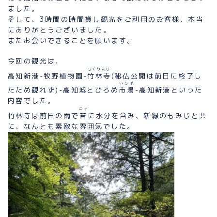
ました。
そして、3時間の時間貸し観光をご利用のお客様、本当
にありがとうございました。
またお会いできることを願います。
今回の観光は、
ちくりんじ
高知新港-牧野植物園-
竹林寺
(秘仏公開は前日に終了し
いちば
たため観れず)-高知城とひろめ
市場
-高知新港といった
内容でした。
こけ
竹林寺は前日の雨で
苔
に水分を含み、新緑のもみじと共
に、なんとも素敵な雰囲気でした。