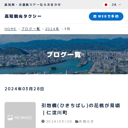
高知旅・お遍路ツアーならおまかせ
JA
高知観光タクシー
高知観光タクシー
WEBで予約
HOME
ブログ一覧
2024年
3月
ABOUT
観光タクシーについて
ブログ一覧
PLAN
観光プラン
HOW TO
ご予約のながれ
2024年03月28日
BLOG
ブログ
引地橋(ひきちばし)の花桃が見頃
｜仁淀川町
2024/03/28
お知らせ
よくある質問