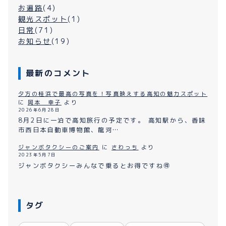
お遍路
(4)
観光スポット
(1)
日常
(71)
お知らせ
(19)
最新のコメント
夕方の桂浜で最高の写真を！写真映えする高知の魅力スポット
に
岡本 幸子
より
2026年6月28日
8月2日に一泊で高知旅行の予定です。 高知駅から、香味
市西日本自動車博物館、龍河…
ジャンボタクシーのご案内
に
さわっち
より
2023年5月7日
ジャンボタクシーみんなで乗るとお得ですね🉐
タグ