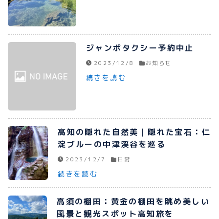
プライバシーポリシー
お問い合わせ
ジャンボタクシー予約中止
2023/12/8
お知らせ
続きを読む
080-1481-9900
メールで予約
高知の隠れた自然美｜隠れた宝石：仁
淀ブルーの中津渓谷を巡る
2023/12/7
日常
WEBで予約
続きを読む
高須の棚田：黄金の棚田を眺め美しい
風景と観光スポット高知旅を