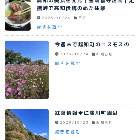
高知の美食を発見｜金剛福寺訪問｜足
摺岬で高知伝統のぬた体験
2023/10/24
日常
続きを読む
今週末で越知町のコスモスの
2023/10/24
お知らせ
続きを読む
紅葉情報🍁仁淀川町周辺
2023/10/23
お知らせ
続きを読む