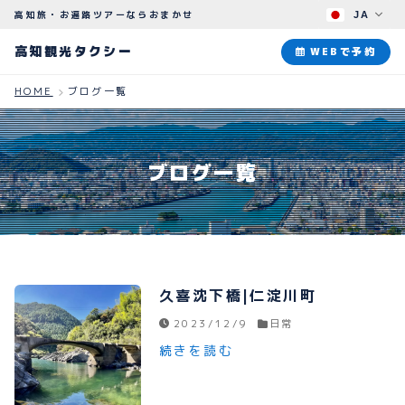
高知旅・お遍路ツアーならおまかせ
JA
高知観光タクシー
高知観光タクシー
WEBで予約
HOME
ブログ一覧
ABOUT
観光タクシーについて
ブログ一覧
PLAN
観光プラン
HOW TO
ご予約のながれ
久喜沈下橋|仁淀川町
BLOG
2023/12/9
日常
ブログ
続きを読む
よくある質問