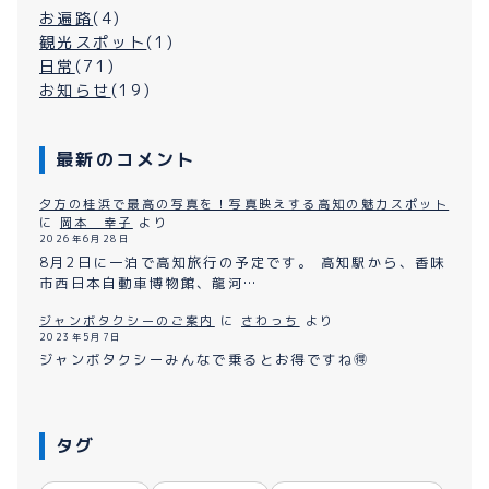
お遍路
(4)
観光スポット
(1)
日常
(71)
お知らせ
(19)
最新のコメント
夕方の桂浜で最高の写真を！写真映えする高知の魅力スポット
に
岡本 幸子
より
2026年6月28日
8月2日に一泊で高知旅行の予定です。 高知駅から、香味
市西日本自動車博物館、龍河…
ジャンボタクシーのご案内
に
さわっち
より
2023年5月7日
ジャンボタクシーみんなで乗るとお得ですね🉐
タグ