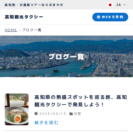
高知旅・お遍路ツアーならおまかせ
JA
高知観光タクシー
高知観光タクシー
WEBで予約
HOME
ブログ一覧
ABOUT
観光タクシーについて
ブログ一覧
PLAN
観光プラン
HOW TO
ご予約のながれ
高知県の熱盛スポットを巡る旅、高知
BLOG
観光タクシーで発見しよう！
ブログ
2023/09/15
日常
続きを読む
よくある質問