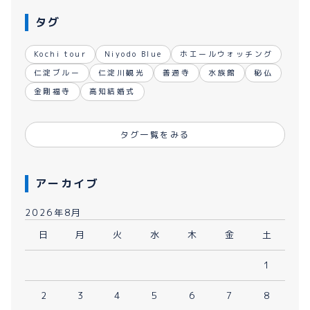
タグ
Kochi tour
Niyodo Blue
ホエールウォッチング
仁淀ブルー
仁淀川観光
善通寺
水族館
秘仏
金剛福寺
高知結婚式
タグ一覧をみる
アーカイブ
2026年8月
日
月
火
水
木
金
土
1
2
3
4
5
6
7
8