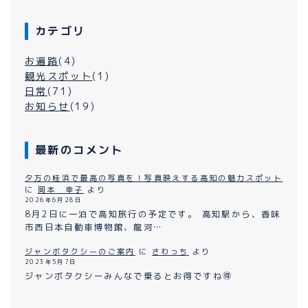
カテゴリ
お遍路
(4)
観光スポット
(1)
日常
(71)
お知らせ
(19)
最新のコメント
夕方の桂浜で最高の写真を！写真映えする高知の魅力スポット
に
岡本 幸子
より
2026年6月28日
8月2日に一泊で高知旅行の予定です。 高知駅から、香味
市西日本自動車博物館、龍河…
ジャンボタクシーのご案内
に
さわっち
より
2023年5月7日
ジャンボタクシーみんなで乗るとお得ですね🉐