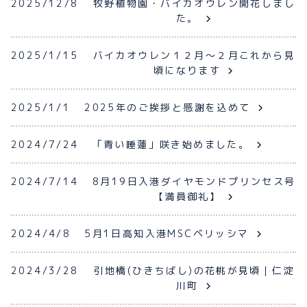
2025/12/8
牧野植物園・バイカオウレン開花しまし
た。
プライバシーポリシー
お問い合わせ
2025/1/15
バイカオウレン１２月〜２月これから見
頃になります
2025/1/1
2025年のご挨拶と感謝を込めて
080-1481-9900
2024/7/24
「青い睡蓮」咲き始めました。
メールで予約
2024/7/14
8月19日入港ダイヤモンドプリンセス号
【満員御礼】
WEBで予約
2024/4/8
5月1日高知入港MSCベリッシマ
2024/3/28
引地橋(ひきちばし)の花桃が見頃｜仁淀
川町