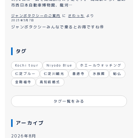
市西日本自動車博物館、龍河…
ジャンボタクシーのご案内
に
さわっち
より
2023年5月7日
ジャンボタクシーみんなで乗るとお得ですね🉐
タグ
Kochi tour
Niyodo Blue
ホエールウォッチング
仁淀ブルー
仁淀川観光
善通寺
水族館
秘仏
金剛福寺
高知結婚式
タグ一覧をみる
アーカイブ
2026年8月