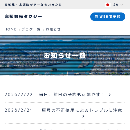
高知旅・お遍路ツアーならおまかせ
JA
高知観光タクシー
高知観光タクシー
WEBで予約
HOME
ブログ一覧
お知らせ
ABOUT
観光タクシーについて
お知らせ一覧
PLAN
観光プラン
HOW TO
ご予約のながれ
2026/2/22
当日、前日の予約も可能です！
BLOG
ブログ
2026/2/21
屋号の不正使用によるトラブルに注意
よくある質問