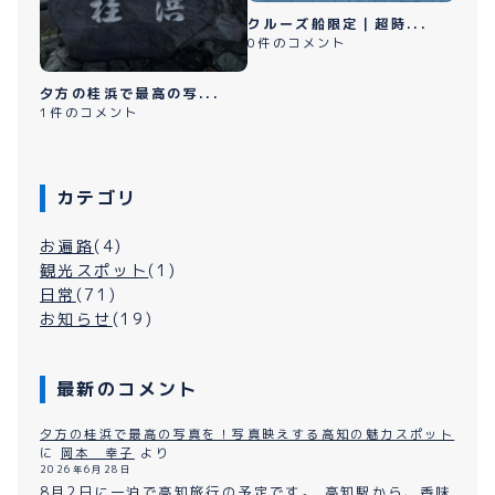
クルーズ船限定｜超時...
0件のコメント
夕方の桂浜で最高の写...
1件のコメント
カテゴリ
お遍路
(4)
観光スポット
(1)
日常
(71)
お知らせ
(19)
最新のコメント
夕方の桂浜で最高の写真を！写真映えする高知の魅力スポット
に
岡本 幸子
より
2026年6月28日
8月2日に一泊で高知旅行の予定です。 高知駅から、香味