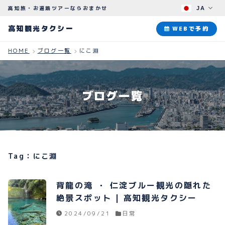
高知旅・お遍路ツアーならおまかせ
JA
高知観光タクシー
高知観光タクシー
WEBで予約
HOME
ブログ一覧
にこ淵
ABOUT
観光タクシーについて
ブログ一覧
PLAN
観光プラン
HOW TO
ご予約のながれ
Tag：にこ淵
BLOG
ブログ
背龍の滝 ・ 仁淀ブルー観光の隠れた
絶景スポット | 高知観光タクシー
2024/09/21
日常
よくある質問