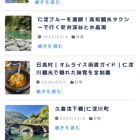
続きを読む
プライバシーポリシー
仁淀ブルーを満喫！高知観光タクシ
お問い合わせ
ーで行く安井渓谷と水晶淵
2024/07/4
日常
続きを読む
080-1481-9900
日高村｜オムライス街道ガイド｜仁淀
川観光で隠れた味覚を全制覇
メールで予約
2024/03/1
日常
続きを読む
WEBで予約
久喜沈下橋|仁淀川町
2023/12/9
日常
続きを読む