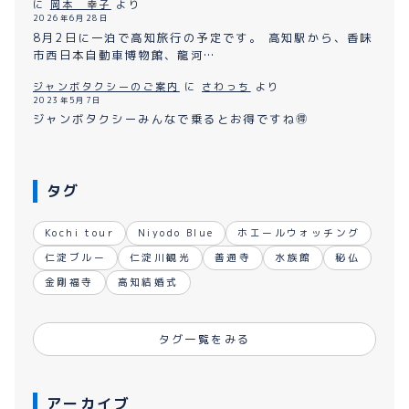
に
岡本 幸子
より
2026年6月28日
8月2日に一泊で高知旅行の予定です。 高知駅から、香味
市西日本自動車博物館、龍河…
ジャンボタクシーのご案内
に
さわっち
より
2023年5月7日
ジャンボタクシーみんなで乗るとお得ですね🉐
タグ
Kochi tour
Niyodo Blue
ホエールウォッチング
仁淀ブルー
仁淀川観光
善通寺
水族館
秘仏
金剛福寺
高知結婚式
タグ一覧をみる
アーカイブ