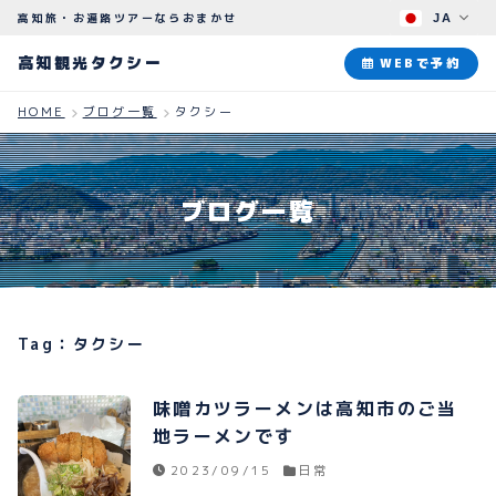
高知旅・お遍路ツアーならおまかせ
JA
高知観光タクシー
高知観光タクシー
WEBで予約
HOME
ブログ一覧
タクシー
ABOUT
観光タクシーについて
ブログ一覧
PLAN
観光プラン
HOW TO
ご予約のながれ
Tag：タクシー
BLOG
ブログ
味噌カツラーメンは高知市のご当
地ラーメンです
2023/09/15
日常
よくある質問