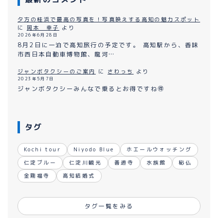
夕方の桂浜で最高の写真を！写真映えする高知の魅力スポット
に
岡本 幸子
より
2026年6月28日
8月2日に一泊で高知旅行の予定です。 高知駅から、香味
市西日本自動車博物館、龍河…
ジャンボタクシーのご案内
に
さわっち
より
2023年5月7日
ジャンボタクシーみんなで乗るとお得ですね🉐
タグ
Kochi tour
Niyodo Blue
ホエールウォッチング
仁淀ブルー
仁淀川観光
善通寺
水族館
秘仏
金剛福寺
高知結婚式
タグ一覧をみる