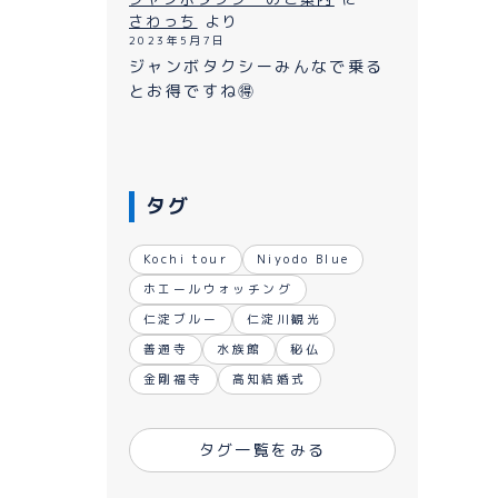
ながれ
さわっち
より
2023年5月7日
ジャンボタクシーみんなで乗る
とお得ですね🉐
タグ
Kochi tour
Niyodo Blue
ホエールウォッチング
仁淀ブルー
仁淀川観光
善通寺
水族館
秘仏
金剛福寺
高知結婚式
タグ一覧をみる