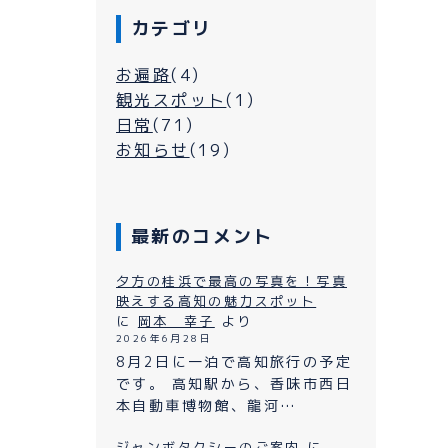
カテゴリ
お遍路
(4)
観光スポット
(1)
日常
(71)
お知らせ
(19)
最新のコメント
シーについて
夕方の桂浜で最高の写真を！写真
映えする高知の魅力スポット
に
岡本 幸子
より
2026年6月28日
よくある質問
ン
8月2日に一泊で高知旅行の予定
です。 高知駅から、香味市西日
プライバシーポリシー
本自動車博物館、龍河…
お問い合わせ
ジャンボタクシーのご案内
に