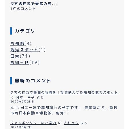
夕方の桂浜で最高の写...
1件のコメント
カテゴリ
お遍路
(4)
観光スポット
(1)
日常
(71)
お知らせ
(19)
最新のコメント
夕方の桂浜で最高の写真を！写真映えする高知の魅力スポット
に
岡本 幸子
より
2026年6月28日
8月2日に一泊で高知旅行の予定です。 高知駅から、香味
市西日本自動車博物館、龍河…
ジャンボタクシーのご案内
に
さわっち
より
2023年5月7日