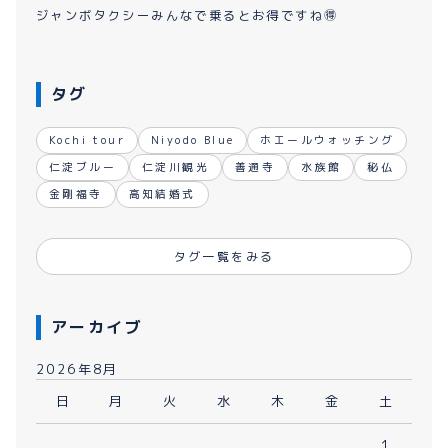
ジャンボタクシーみんなで乗るとお得ですね🉐
タグ
Kochi tour
Niyodo Blue
ホエールウォッチング
仁淀ブルー
仁淀川観光
善通寺
水族館
秘仏
金剛福寺
高知結婚式
タグ一覧をみる
アーカイブ
2026年8月
日
月
火
水
木
金
土
1