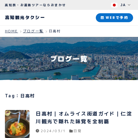
高知旅・お遍路ツアーならおまかせ
JA
高知観光タクシー
高知観光タクシー
WEBで予約
HOME
ブログ一覧
日高村
ABOUT
観光タクシーについて
ブログ一覧
PLAN
観光プラン
HOW TO
ご予約のながれ
Tag：日高村
BLOG
ブログ
日高村｜オムライス街道ガイド｜仁淀
川観光で隠れた味覚を全制覇
2024/03/1
日常
よくある質問