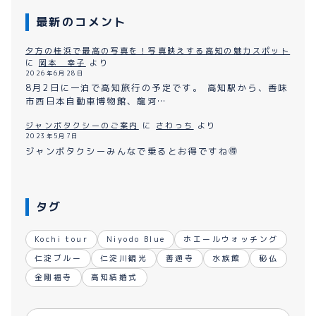
最新のコメント
夕方の桂浜で最高の写真を！写真映えする高知の魅力スポット
に
岡本 幸子
より
2026年6月28日
8月2日に一泊で高知旅行の予定です。 高知駅から、香味
市西日本自動車博物館、龍河…
ジャンボタクシーのご案内
に
さわっち
より
2023年5月7日
ジャンボタクシーみんなで乗るとお得ですね🉐
タグ
Kochi tour
Niyodo Blue
ホエールウォッチング
仁淀ブルー
仁淀川観光
善通寺
水族館
秘仏
金剛福寺
高知結婚式