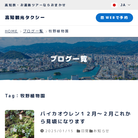
高知旅・お遍路ツアーならおまかせ
JA
高知観光タクシー
高知観光タクシー
WEBで予約
HOME
ブログ一覧
牧野植物園
ABOUT
観光タクシーについて
ブログ一覧
PLAN
観光プラン
HOW TO
ご予約のながれ
Tag：牧野植物園
BLOG
ブログ
バイカオウレン１２月〜２月これか
ら見頃になります
2025/01/15
日常
お知らせ
よくある質問