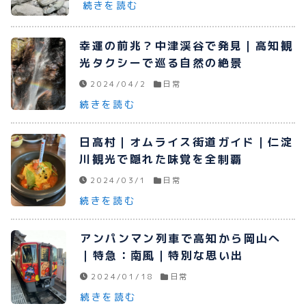
続きを読む
幸運の前兆？中津渓谷で発見｜高知観
光タクシーで巡る自然の絶景
2024/04/2
日常
続きを読む
日高村｜オムライス街道ガイド｜仁淀
川観光で隠れた味覚を全制覇
2024/03/1
日常
続きを読む
アンパンマン列車で高知から岡山へ
｜特急：南風｜特別な思い出
2024/01/18
日常
続きを読む