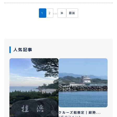
1
2
...
最後
人気記事
クルーズ船限定｜超時...