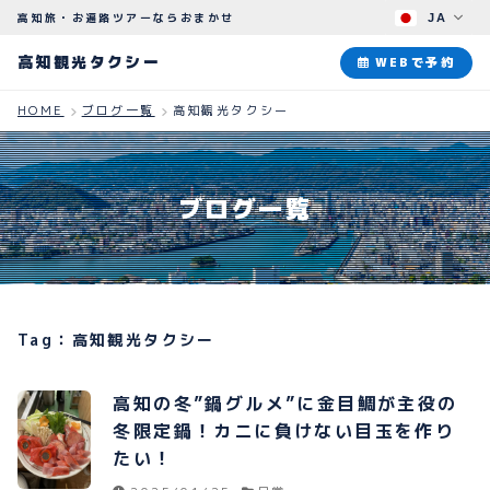
高知旅・お遍路ツアーならおまかせ
JA
高知観光タクシー
高知観光タクシー
WEBで予約
HOME
ブログ一覧
高知観光タクシー
ABOUT
観光タクシーについて
ブログ一覧
PLAN
観光プラン
HOW TO
ご予約のながれ
Tag：高知観光タクシー
BLOG
ブログ
高知の冬”鍋グルメ”に金目鯛が主役の
冬限定鍋！カニに負けない目玉を作り
たい！
よくある質問