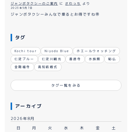
ジャンボタクシーのご案内
に
さわっち
より
2023年5月7日
ジャンボタクシーみんなで乗るとお得ですね🉐
タグ
Kochi tour
Niyodo Blue
ホエールウォッチング
仁淀ブルー
仁淀川観光
善通寺
水族館
秘仏
金剛福寺
高知結婚式
タグ一覧をみる
アーカイブ
2026年8月
日
月
火
水
木
金
土