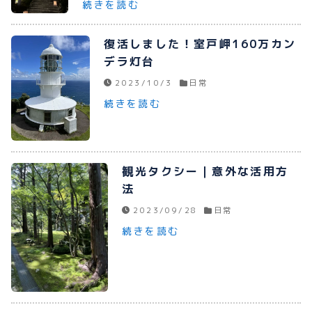
続きを読む
プライバシーポリシー
復活しました！室戸岬160万カン
お問い合わせ
デラ灯台
2023/10/3
日常
続きを読む
080-1481-9900
観光タクシー｜意外な活用方
メールで予約
法
2023/09/28
日常
続きを読む
WEBで予約