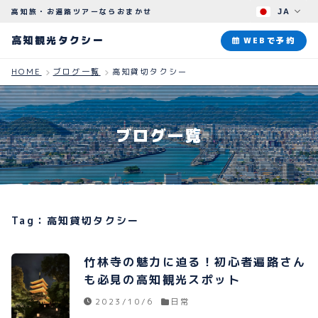
高知旅・お遍路ツアーならおまかせ
JA
高知観光タクシー
高知観光タクシー
WEBで予約
HOME
ブログ一覧
高知貸切タクシー
ABOUT
観光タクシーについて
ブログ一覧
PLAN
観光プラン
HOW TO
ご予約のながれ
Tag：高知貸切タクシー
BLOG
ブログ
竹林寺の魅力に迫る！初心者遍路さん
も必見の高知観光スポット
2023/10/6
日常
よくある質問