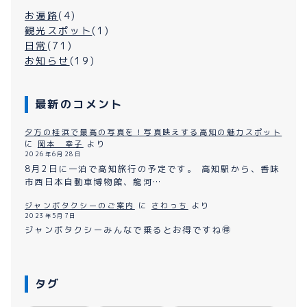
お遍路
(4)
観光スポット
(1)
日常
(71)
お知らせ
(19)
最新のコメント
夕方の桂浜で最高の写真を！写真映えする高知の魅力スポット
に
岡本 幸子
より
2026年6月28日
8月2日に一泊で高知旅行の予定です。 高知駅から、香味
市西日本自動車博物館、龍河…
ジャンボタクシーのご案内
に
さわっち
より
2023年5月7日
ジャンボタクシーみんなで乗るとお得ですね🉐
タグ