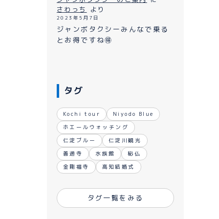
ながれ
さわっち
より
2023年5月7日
ジャンボタクシーみんなで乗る
とお得ですね🉐
タグ
Kochi tour
Niyodo Blue
ホエールウォッチング
仁淀ブルー
仁淀川観光
善通寺
水族館
秘仏
金剛福寺
高知結婚式
タグ一覧をみる