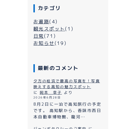
カテゴリ
お遍路
(4)
観光スポット
(1)
日常
(71)
お知らせ
(19)
最新のコメント
シーについて
夕方の桂浜で最高の写真を！写真
映えする高知の魅力スポット
に
岡本 幸子
より
2026年6月28日
よくある質問
ン
8月2日に一泊で高知旅行の予定
です。 高知駅から、香味市西日
プライバシーポリシー
本自動車博物館、龍河…
お問い合わせ
ジャンボタクシーのご案内
に