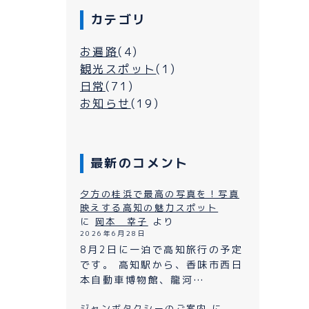
カテゴリ
お遍路
(4)
観光スポット
(1)
日常
(71)
お知らせ
(19)
最新のコメント
シーについて
夕方の桂浜で最高の写真を！写真
映えする高知の魅力スポット
に
岡本 幸子
より
よくある質問
2026年6月28日
ン
8月2日に一泊で高知旅行の予定
プライバシーポリシー
です。 高知駅から、香味市西日
本自動車博物館、龍河…
お問い合わせ
ながれ
ジャンボタクシーのご案内
に