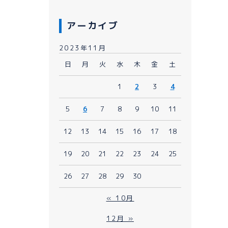
アーカイブ
2023年11月
日
月
火
水
木
金
土
1
2
3
4
080-1481-9900
5
6
7
8
9
10
11
メールで予約
WEBで予約
12
13
14
15
16
17
18
19
20
21
22
23
24
25
26
27
28
29
30
« 10月
12月 »