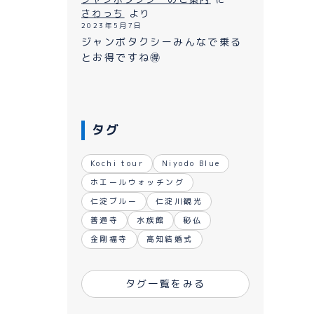
さわっち
より
2023年5月7日
ジャンボタクシーみんなで乗る
とお得ですね🉐
タグ
Kochi tour
Niyodo Blue
ホエールウォッチング
仁淀ブルー
仁淀川観光
善通寺
水族館
秘仏
金剛福寺
高知結婚式
タグ一覧をみる