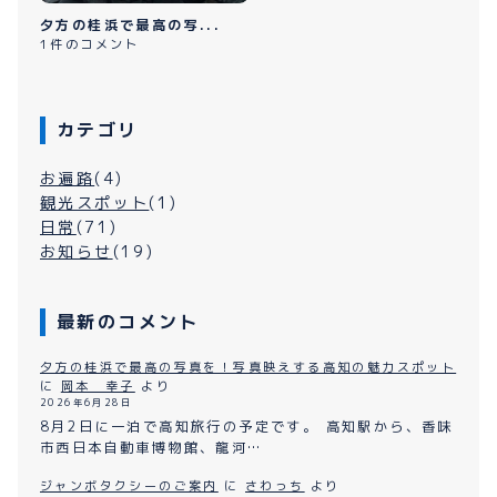
夕方の桂浜で最高の写...
1件のコメント
カテゴリ
お遍路
(4)
観光スポット
(1)
日常
(71)
お知らせ
(19)
最新のコメント
夕方の桂浜で最高の写真を！写真映えする高知の魅力スポット
に
岡本 幸子
より
2026年6月28日
8月2日に一泊で高知旅行の予定です。 高知駅から、香味
市西日本自動車博物館、龍河…
ジャンボタクシーのご案内
に
さわっち
より