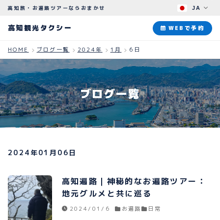
高知旅・お遍路ツアーならおまかせ
JA
高知観光タクシー
高知観光タクシー
WEBで予約
HOME
ブログ一覧
2024年
1月
6日
ABOUT
観光タクシーについて
ブログ一覧
PLAN
観光プラン
HOW TO
ご予約のながれ
2024年01月06日
BLOG
ブログ
高知遍路｜神秘的なお遍路ツアー：
地元グルメと共に巡る
2024/01/6
お遍路
日常
よくある質問