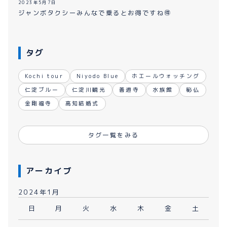
2023年5月7日
ジャンボタクシーみんなで乗るとお得ですね🉐
タグ
Kochi tour
Niyodo Blue
ホエールウォッチング
仁淀ブルー
仁淀川観光
善通寺
水族館
秘仏
金剛福寺
高知結婚式
タグ一覧をみる
アーカイブ
2024年1月
日
月
火
水
木
金
土