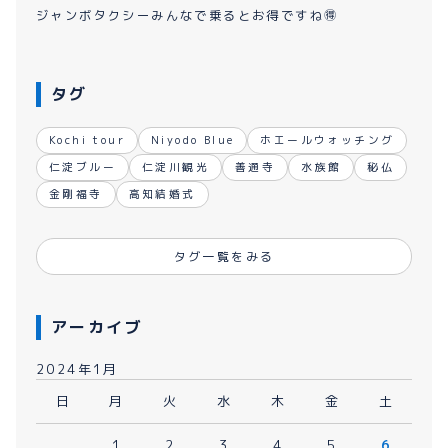
ジャンボタクシーみんなで乗るとお得ですね🉐
タグ
Kochi tour
Niyodo Blue
ホエールウォッチング
仁淀ブルー
仁淀川観光
善通寺
水族館
秘仏
金剛福寺
高知結婚式
タグ一覧をみる
アーカイブ
2024年1月
日
月
火
水
木
金
土
1
2
3
4
5
6