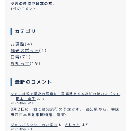
夕方の桂浜で最高の写...
1件のコメント
カテゴリ
お遍路
(4)
観光スポット
(1)
日常
(71)
お知らせ
(19)
最新のコメント
夕方の桂浜で最高の写真を！写真映えする高知の魅力スポット
に
岡本 幸子
より
2026年6月28日
8月2日に一泊で高知旅行の予定です。 高知駅から、香味
市西日本自動車博物館、龍河…
ジャンボタクシーのご案内
に
さわっち
より
2023年5月7日