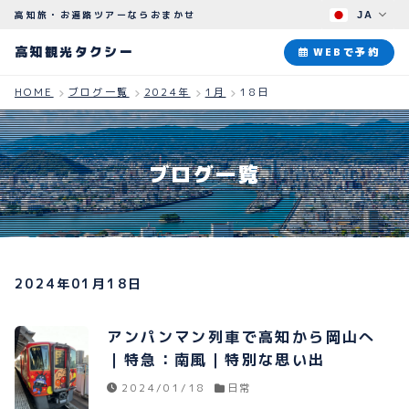
高知旅・お遍路ツアーならおまかせ
JA
高知観光タクシー
高知観光タクシー
WEBで予約
HOME
ブログ一覧
2024年
1月
18日
ABOUT
観光タクシーについて
ブログ一覧
PLAN
観光プラン
HOW TO
ご予約のながれ
2024年01月18日
BLOG
ブログ
アンパンマン列車で高知から岡山へ
｜特急：南風｜特別な思い出
2024/01/18
日常
よくある質問