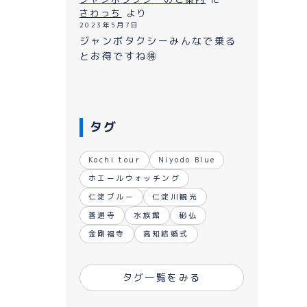
さわっち
より
2023年5月7日
ジャンボタクシーみんなで乗る
とお得ですね🉐
タグ
Kochi tour
Niyodo Blue
ホエールウォッチング
仁淀ブルー
仁淀川観光
善通寺
水族館
秘仏
金剛福寺
高知結婚式
タグ一覧をみる