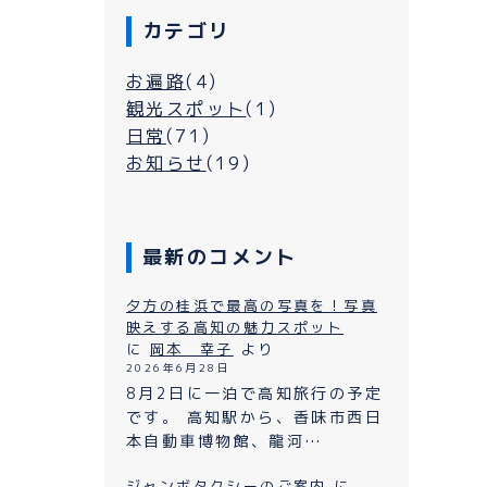
カテゴリ
お遍路
(4)
観光スポット
(1)
日常
(71)
お知らせ
(19)
最新のコメント
シーについて
夕方の桂浜で最高の写真を！写真
映えする高知の魅力スポット
に
岡本 幸子
より
よくある質問
2026年6月28日
ン
8月2日に一泊で高知旅行の予定
プライバシーポリシー
です。 高知駅から、香味市西日
本自動車博物館、龍河…
お問い合わせ
ながれ
ジャンボタクシーのご案内
に