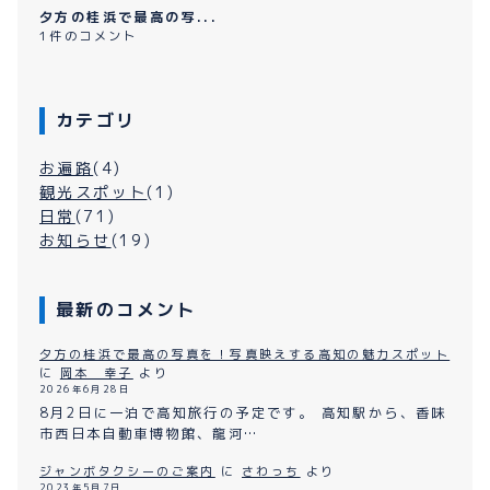
夕方の桂浜で最高の写...
1件のコメント
カテゴリ
お遍路
(4)
観光スポット
(1)
日常
(71)
お知らせ
(19)
最新のコメント
夕方の桂浜で最高の写真を！写真映えする高知の魅力スポット
に
岡本 幸子
より
2026年6月28日
8月2日に一泊で高知旅行の予定です。 高知駅から、香味
市西日本自動車博物館、龍河…
ジャンボタクシーのご案内
に
さわっち
より
2023年5月7日