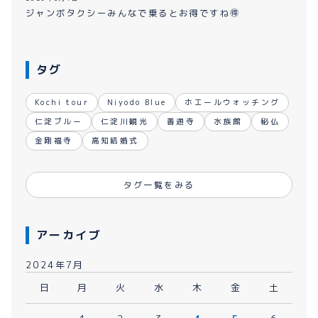
ジャンボタクシーみんなで乗るとお得ですね🉐
タグ
Kochi tour
Niyodo Blue
ホエールウォッチング
仁淀ブルー
仁淀川観光
善通寺
水族館
秘仏
金剛福寺
高知結婚式
タグ一覧をみる
アーカイブ
2024年7月
日
月
火
水
木
金
土