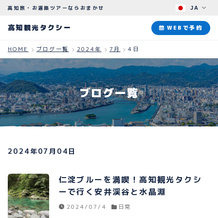
高知旅・お遍路ツアーならおまかせ
JA
高知観光タクシー
高知観光タクシー
WEBで予約
HOME
ブログ一覧
2024年
7月
4日
ABOUT
観光タクシーについて
ブログ一覧
PLAN
観光プラン
HOW TO
ご予約のながれ
2024年07月04日
BLOG
ブログ
仁淀ブルーを満喫！高知観光タクシ
ーで行く安井渓谷と水晶淵
2024/07/4
日常
よくある質問