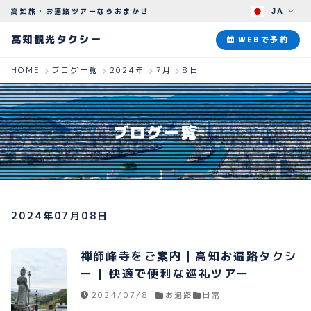
高知旅・お遍路ツアーならおまかせ
JA
高知観光タクシー
高知観光タクシー
WEBで予約
HOME
ブログ一覧
2024年
7月
8日
ABOUT
観光タクシーについて
ブログ一覧
PLAN
観光プラン
HOW TO
ご予約のながれ
2024年07月08日
BLOG
ブログ
禅師峰寺をご案内｜高知お遍路タクシ
ー | 快適で便利な巡礼ツアー
2024/07/8
お遍路
日常
よくある質問