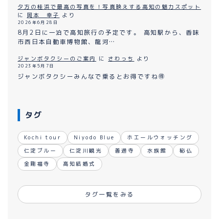
夕方の桂浜で最高の写真を！写真映えする高知の魅力スポット
に
岡本 幸子
より
2026年6月28日
8月2日に一泊で高知旅行の予定です。 高知駅から、香味
市西日本自動車博物館、龍河…
ジャンボタクシーのご案内
に
さわっち
より
2023年5月7日
ジャンボタクシーみんなで乗るとお得ですね🉐
タグ
Kochi tour
Niyodo Blue
ホエールウォッチング
仁淀ブルー
仁淀川観光
善通寺
水族館
秘仏
金剛福寺
高知結婚式
タグ一覧をみる