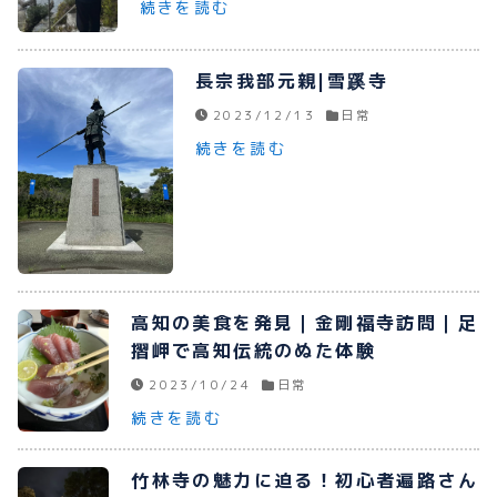
続きを読む
プライバシーポリシー
長宗我部元親|雪蹊寺
お問い合わせ
2023/12/13
日常
続きを読む
080-1481-9900
メールで予約
高知の美食を発見｜金剛福寺訪問｜足
摺岬で高知伝統のぬた体験
WEBで予約
2023/10/24
日常
続きを読む
竹林寺の魅力に迫る！初心者遍路さん