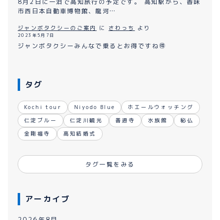
8月2日に一泊で高知旅行の予定です。 高知駅から、香味
市西日本自動車博物館、龍河…
ジャンボタクシーのご案内
に
さわっち
より
2023年5月7日
ジャンボタクシーみんなで乗るとお得ですね🉐
タグ
Kochi tour
Niyodo Blue
ホエールウォッチング
仁淀ブルー
仁淀川観光
善通寺
水族館
秘仏
金剛福寺
高知結婚式
タグ一覧をみる
アーカイブ
2026年8月