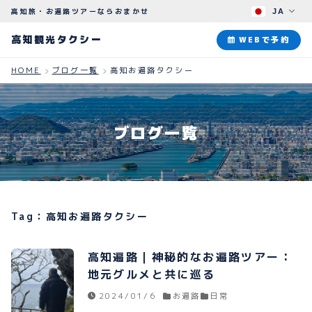
高知旅・お遍路ツアーならおまかせ
JA
高知観光タクシー
高知観光タクシー
WEBで予約
HOME
ブログ一覧
高知お遍路タクシー
ABOUT
観光タクシーについて
ブログ一覧
PLAN
観光プラン
HOW TO
ご予約のながれ
Tag：高知お遍路タクシー
BLOG
ブログ
高知遍路｜神秘的なお遍路ツアー：
地元グルメと共に巡る
2024/01/6
お遍路
日常
よくある質問