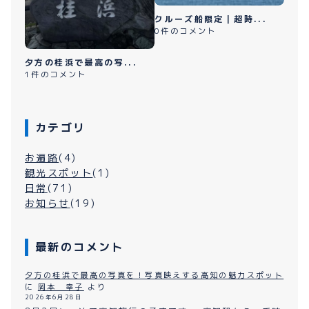
クルーズ船限定｜超時...
0件のコメント
夕方の桂浜で最高の写...
1件のコメント
カテゴリ
お遍路
(4)
観光スポット
(1)
日常
(71)
お知らせ
(19)
最新のコメント
夕方の桂浜で最高の写真を！写真映えする高知の魅力スポット
に
岡本 幸子
より
2026年6月28日