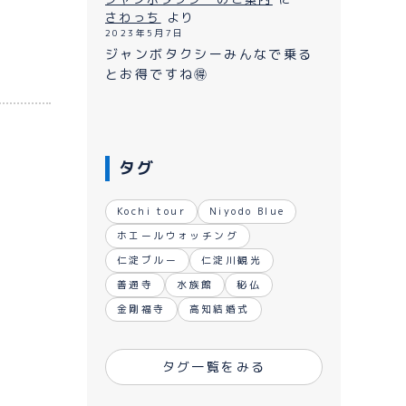
ながれ
さわっち
より
2023年5月7日
ジャンボタクシーみんなで乗る
とお得ですね🉐
タグ
Kochi tour
Niyodo Blue
ホエールウォッチング
仁淀ブルー
仁淀川観光
善通寺
水族館
秘仏
金剛福寺
高知結婚式
タグ一覧をみる