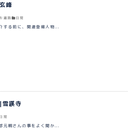
玄峰
お遍路
日常
する前に、関連登場人物...
|雪蹊寺
日常
元親さんの事をよく聞か...