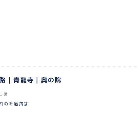
ABOUT
路｜青龍寺｜奥の院
観光タク
日常
PLAN
知のお遍路は
観光プラ
HOW TO