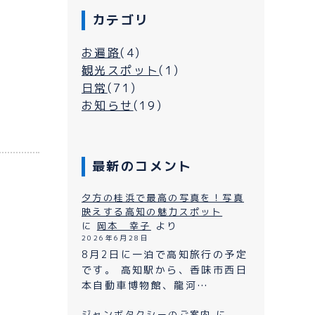
カテゴリ
お遍路
(4)
観光スポット
(1)
日常
(71)
お知らせ
(19)
最新のコメント
シーについて
夕方の桂浜で最高の写真を！写真
映えする高知の魅力スポット
に
岡本 幸子
より
2026年6月28日
よくある質問
ン
8月2日に一泊で高知旅行の予定
です。 高知駅から、香味市西日
プライバシーポリシー
本自動車博物館、龍河…
お問い合わせ
ジャンボタクシーのご案内
に