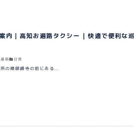
案内｜高知お遍路タクシー | 快適で便利な
お遍路
日常
所の禅師峰寺の前にある...