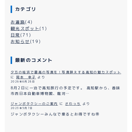
カテゴリ
お遍路
(4)
観光スポット
(1)
日常
(71)
お知らせ
(19)
最新のコメント
夕方の桂浜で最高の写真を！写真映えする高知の魅力スポット
に
岡本 幸子
より
2026年6月28日
8月2日に一泊で高知旅行の予定です。 高知駅から、香味
市西日本自動車博物館、龍河…
ジャンボタクシーのご案内
に
さわっち
より
2023年5月7日
ジャンボタクシーみんなで乗るとお得ですね🉐