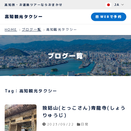
高知旅・お遍路ツアーならおまかせ
JA
高知観光タクシー
高知観光タクシー
WEBで予約
HOME
ブログ一覧
高知観光タクシー
ABOUT
観光タクシーについて
ブログ一覧
PLAN
観光プラン
HOW TO
ご予約のながれ
Tag：高知観光タクシー
BLOG
ブログ
独鈷山(とっこさん)青龍寺(しょう
りゅうじ)
2023/09/22
日常
よくある質問