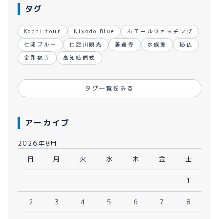
タグ
Kochi tour
Niyodo Blue
ホエールウォッチング
仁淀ブルー
仁淀川観光
善通寺
水族館
秘仏
金剛福寺
高知結婚式
タグ一覧をみる
アーカイブ
2026年8月
日
月
火
水
木
金
土
1
2
3
4
5
6
7
8