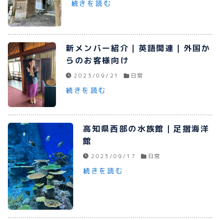
続きを読む
プライバシーポリシー
お問い合わせ
新メンバー紹介｜英語関連｜外国か
らのお客様向け
2023/09/21
日常
080-1481-9900
続きを読む
メールで予約
高知県西部の水族館｜足摺海洋
館
2023/09/17
日常
WEBで予約
続きを読む